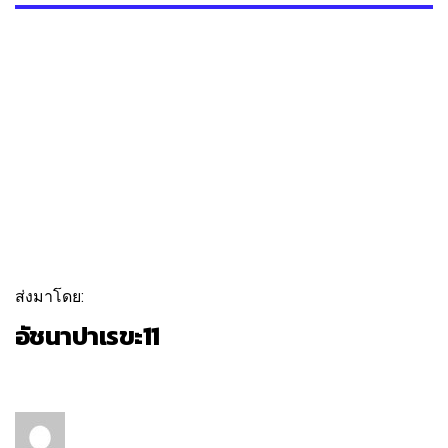
ส่งมาโดย:
อัชนาปาเรขะ11
ติดตาม
ข้อความ