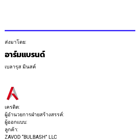
ส่งมาโดย:
อาร์มแบรนด์
เบลารุส มินสค์
ติดตาม
ข้อความ
เครดิต:
ผู้อำนวยการฝ่ายสร้างสรรค์:
อาร์มาน ออชานอฟ
ผู้ออกแบบ:
ซายัตส์ถาม
ลูกค้า:
ZAVOD “BULBASH” LLC