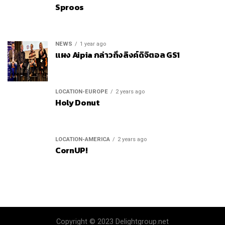
Sproos
NEWS
1 year ago
แผง Aipia กล่าวถึงลิงค์ดิจิตอล GS1
LOCATION-EUROPE
2 years ago
Holy Donut
LOCATION-AMERICA
2 years ago
CornUP!
Copyright © 2023 Delightgroup.net