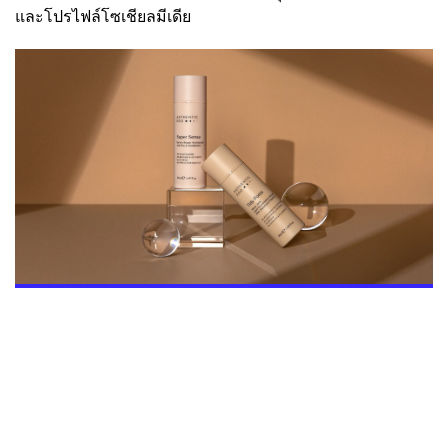
และโปรไฟล์โซเชียลมีเดีย