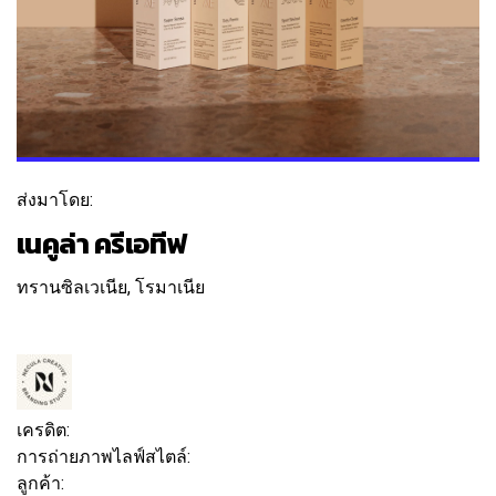
ส่งมาโดย:
เนคูล่า ครีเอทีฟ
ทรานซิลเวเนีย, โรมาเนีย
ติดตาม
ข้อความ
เครดิต:
การถ่ายภาพไลฟ์สไตล์:
สร้างสรรค์สุดสัปดาห์
ลูกค้า: