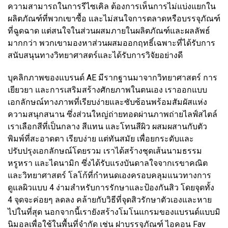
ความสามารถในการรีไซเคิล ต้องการเห็นการไม่แบ่งแยกใน
ผลิตภัณฑ์ที่พวกเขาซื้อ และไม่สนใจการตลาดหรือบรรจุภัณฑ์
ที่ฉูดฉาด แต่สนใจในส่วนผสมภายในผลิตภัณฑ์และผลลัพธ์
มากกว่า พวกเขามองหาส่วนผสมออกฤทธิ์เฉพาะที่ได้รับการ
สนับสนุนทางวิทยาศาสตร์และได้รับการวิจัยอย่างดี
บุคลิกภาพของแบรนด์ AE มีรากฐานมาจากวิทยาศาสตร์ การ
เยียวยา และการเสริมสร้างศักยภาพในตนเอง เราออกแบบ
เอกลักษณ์ทางภาพที่เรียบง่ายและซับซ้อนพร้อมสัมผัสแห่ง
ความสนุกสนาน ซึ่งส่วนใหญ่ถ่ายทอดผ่านภาพถ่ายไลฟ์สไตล์
เราเลือกสีที่เป็นกลาง สีแทน และโทนสีผิว ผสมผสานกับตัว
พิมพ์ที่สะอาดตา เรียบง่าย แต่ทันสมัย เพื่อยกระดับและ
ปรับปรุงเอกลักษณ์โดยรวม เราได้สร้างชุดเส้นนามธรรม
หรูหรา และไดนามิก ซึ่งได้รับแรงบันดาลใจจากเรขาคณิต
และวิทยาศาสตร์ โลโก้ที่กำหนดเองครอบคลุมแนวทางการ
ดูแลผิวแบบ 4 ง่ามสำหรับการรักษาและป้องกันสิว โดยจุดทั้ง
4 จุดจะค่อยๆ ลดลง คล้ายกับวิธีที่จุดสิวรักษาตัวเองและหาย
ไปในที่สุด นอกจากนี้เรายังสร้างโมโนแกรมของแบรนด์แบบมิ
นิมอลเพื่อใช้ในพื้นที่จำกัด เช่น ฝาบรรจุภัณฑ์ ไอคอน Fav