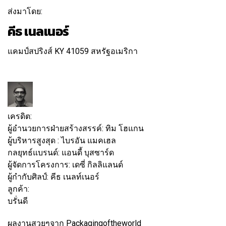
ส่งมาโดย:
คีธ เนลเนอร์
แคมป์สปริงส์ KY 41059 สหรัฐอเมริกา
ติดตาม
ข้อความ
เครดิต:
ผู้อำนวยการฝ่ายสร้างสรรค์:
ทิม โฮแกน
ผู้บริหารสูงสุด :
ไบรอัน แมคเฮล
กลยุทธ์แบรนด์:
แอนดี้ บุสซาร์ด
ผู้จัดการโครงการ:
เดซี่ กิลลิแลนด์
ผู้กำกับศิลป์:
คีธ เนลท์เนอร์
ลูกค้า:
บรั่นดี
ผลงานสวยๆจาก Packagingoftheworld