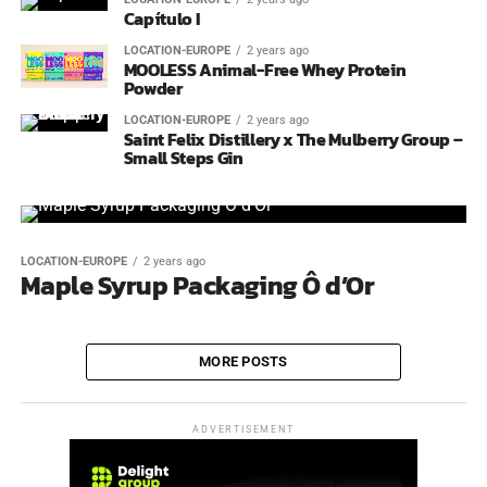
Capítulo I
LOCATION-EUROPE
2 years ago
MOOLESS Animal-Free Whey Protein
Powder
LOCATION-EUROPE
2 years ago
Saint Felix Distillery x The Mulberry Group –
Small Steps Gin
LOCATION-EUROPE
2 years ago
Maple Syrup Packaging Ô d’Or
MORE POSTS
ADVERTISEMENT