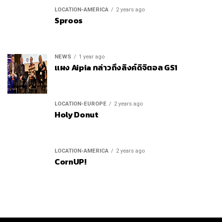
LOCATION-AMERICA
2 years ago
Sproos
NEWS
1 year ago
แผง Aipia กล่าวถึงลิงค์ดิจิตอล GS1
LOCATION-EUROPE
2 years ago
Holy Donut
LOCATION-AMERICA
2 years ago
CornUP!