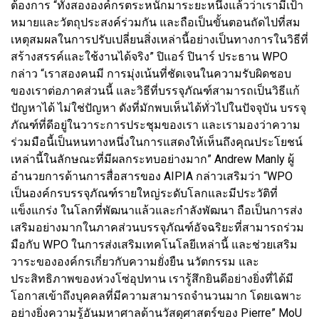
ต้องการ “ทั้งสององค์กรตระหนักมาระยะหนึ่งแล้วว่าเรามีเป้า
หมายและวัตถุประสงค์ร่วมกัน และถือเป็นขั้นตอนถัดไปที่สม
เหตุสมผลในการปรับเปลี่ยนสิ่งเหล่านี้อย่างเป็นทางการในวิธีที่
สร้างสรรค์และใช้งานได้จริง” ปิแอร์ ปินาร์ ประธาน WPO
กล่าว “เราสองคนมี การมุ่งเน้นที่ชัดเจนในความรับผิดชอบ
ของเราต่อภาคส่วนนี้ และวิธีที่บรรจุภัณฑ์สามารถเป็นวิธีแก้
ปัญหาได้ ไม่ใช่ปัญหา ดังที่มักพบเห็นได้ทั่วไปในปัจจุบัน บรรจุ
ภัณฑ์ที่ดีอยู่ในวาระการประชุมของเรา และเรามองว่าความ
ร่วมมือนี้เป็นหนทางหนึ่งในการแสดงให้เห็นถึงคุณประโยชน์
เหล่านี้ในลักษณะที่มีผลกระทบอย่างมาก” Andrew Manly ผู้
อำนวยการด้านการสื่อสารของ AIPIA กล่าวเสริมว่า “WPO
เป็นองค์กรบรรจุภัณฑ์รายใหญ่ระดับโลกและมีประวัติที่
แข็งแกร่ง ในโลกที่พัฒนาแล้วและกำลังพัฒนา ถือเป็นการส่ง
เสริมอย่างมากในภาคส่วนบรรจุภัณฑ์อัจฉริยะที่สามารถร่วม
มือกับ WPO ในการส่งเสริมเทคโนโลยีเหล่านี้ และช่วยเสริม
วาระขององค์กรเกี่ยวกับความยั่งยืน นวัตกรรม และ
ประสิทธิภาพของห่วงโซ่อุปทาน เรารู้สึกยินดีอย่างยิ่งที่ได้มี
โอกาสเข้าถึงบุคคลที่มีความสามารถจำนวนมาก โดยเฉพาะ
อย่างยิ่งความรู้อันมหาศาลด้านวัสดุศาสตร์ของ Pierre” MoU