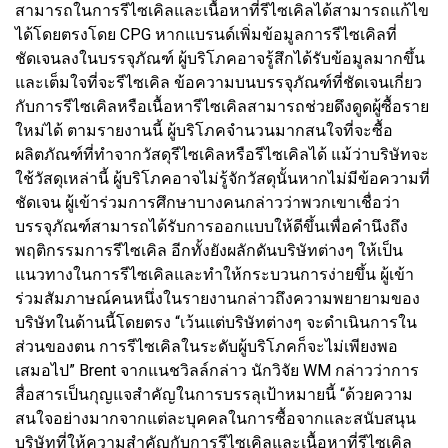
สามารถในการรีไซเคิลและเนื้อหาที่รีไซเคิลได้สามารถแก้ไข
ได้โดยตรงโดย CPG หากแบรนด์เพิ่มข้อมูลการรีไซเคิลที่
ชัดเจนลงในบรรจุภัณฑ์ ผู้บริโภคอาจรู้สึกได้รับข้อมูลมากขึ้น
และเต็มใจที่จะรีไซเคิล ข้อความบนบรรจุภัณฑ์ที่ชัดเจนเกี่ยว
กับการรีไซเคิลหรือเนื้อหารีไซเคิลสามารถช่วยดึงดูดผู้ซื้อราย
ใหม่ได้ ตามรายงานนี้ ผู้บริโภคจำนวนมากสนใจที่จะซื้อ
ผลิตภัณฑ์ที่ทำจากวัสดุรีไซเคิลหรือรีไซเคิลได้ แม้ว่าบริษัทจะ
ใช้วัสดุเหล่านี้ ผู้บริโภคอาจไม่รู้จักวัสดุนั้นหากไม่มีข้อความที่
ชัดเจน ผู้เข้าร่วมการศึกษาบางคนกล่าวว่าพวกเขาเชื่อว่า
บรรจุภัณฑ์สามารถได้รับการออกแบบให้ดีขึ้นเพื่อคำนึงถึง
พฤติกรรมการรีไซเคิล อีกทั้งยังผลักดันบริษัทต่างๆ ให้เป็น
แนวทางในการรีไซเคิลและทำให้กระบวนการง่ายขึ้น ผู้เข้า
ร่วมสัมภาษณ์คนหนึ่งในรายงานกล่าวถึงความพยายามของ
บริษัทในด้านนี้โดยตรง “เว้นแต่บริษัทต่างๆ จะดำเนินการใน
ส่วนของตน การรีไซเคิลในระดับผู้บริโภคก็จะไม่เพียงพอ
เสมอไป” Brent จากแนชวิลล์กล่าว นักวิจัย WM กล่าวว่าการ
สื่อสารเป็นกุญแจสำคัญในการบรรลุเป้าหมายนี้ “ด้วยความ
สนใจอย่างมากจากแต่ละบุคคลในการซื้อจากและสนับสนุน
บริษัทที่ให้ความสำคัญกับการรีไซเคิลและเนื้อหาที่รีไซเคิล