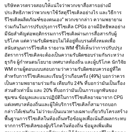
บริษัทควรตรวจสอบให้แน่ใจว่าพวกเขาสื่อสารอย่างมี
ประสิทธิภาพว่าพวกเขาใช้วัสดุรีไซเคิลอย่างไร และวิธีการ
รีไซเคิลผลิตภัณฑ์ของตนเอง” พวกเขากล่าว ความพยายาม
ร่วมกันในการปรับปรุงการรีไซเคิล CPGs อาจมีอิทธิพลอย่าง
มีนัยสำคัญต่อพฤติกรรมการรีไซเคิลผ่านการสื่อสารกับผู้
บริโภค แต่ความรับผิดชอบไม่ได้อยู่ที่แบรนด์ทั้งหมดเพื่อ
สนับสนุนการรีไซเคิล รายงาน WM ชี้ให้เห็นว่าการปรับปรุง
อัตราการรีไซเคิลจะต้องเป็นความรับผิดชอบร่วมกันระหว่าง
ธุรกิจ ผู้กำหนดนโยบาย เทศบาลท้องถิ่น และผู้บริโภค นักวิจัย
WM ถามผู้ตอบแบบสอบถามว่าความรับผิดชอบควรอยู่ที่ใด
สำหรับการรีไซเคิลและเรียนรู้ว่าเกือบครึ่ง (49%) บอกว่าควร
เป็นความพยายามร่วมกัน เทียบกับ 24% ที่บอกว่ามันเป็นเรื่อง
ส่วนตัวเท่านั้น และ 20% ที่บอกว่ามันเป็นภาระผูกพันของ
ชุมชน ข้อมูลและแนวปฏิบัติในการรีไซเคิลอาจมาจาก CPG
แต่เทศบาลท้องถิ่นและผู้ให้บริการรีไซเคิลก็สามารถบอก
กล่าวได้เช่นกัน ไม่ว่าจะเป็นแนวทางเฉพาะเกี่ยวกับโครงสร้าง
พื้นฐานการรีไซเคิลในท้องถิ่นหรือข้อมูลเพื่อเน้นถึงผลกระทบ
จากการรีไซเคิลของผู้บริโภคในท้องถิ่น ข้อมูลเพิ่มเติม