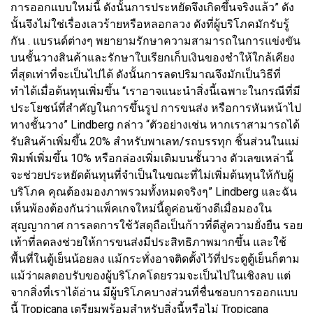
การออกแบบใหม่นี้ ดังนั้นการประหยัดจึงเกิดขึ้นจริงแล้ว” ดัง
นั้นจึงไม่ใช่เรื่องเลวร้ายหรือหลอกลวง ดังที่ผู้บริโภคมักรับรู้
กัน . แบรนด์ต่างๆ พยายามรักษาความสามารถในการแข่งขัน
บนชั้นวางสินค้าและรักษาใบเรียกเก็บเงินของชำให้ใกล้เคียง
ที่สุดเท่าที่จะเป็นไปได้ ดังนั้นการลดปริมาณจึงมักเป็นวิธีที่
ทำได้เมื่อต้นทุนเพิ่มขึ้น “เราอาจแนะนำสิ่งนี้เฉพาะในกรณีที่มี
ประโยชน์ที่สำคัญในการขึ้นรูป การขนส่ง หรือการหันหน้าไป
ทางชั้นวาง” Lindberg กล่าว “ตัวอย่างเช่น หากเราสามารถได้
รับสินค้าเพิ่มขึ้น 20% สำหรับพาเลท/รถบรรทุก ชิ้นส่วนในแม่
พิมพ์เพิ่มขึ้น 10% หรือกล่องเพิ่มเติมบนชั้นวาง ตัวเลขเหล่านี้
จะช่วยประหยัดต้นทุนที่จำเป็นในขณะที่ไม่เพิ่มต้นทุนให้กับผู้
บริโภค คุณต้องมองภาพรวมทั้งหมดจริงๆ” Lindberg และฉัน
เห็นพ้องต้องกันว่าแพ็คเกจใหม่นี้ดูค่อนข้างดีเมื่อมองใน
สุญญากาศ การลดการใช้วัสดุถือเป็นก้าวที่ดีสู่ความยั่งยืน รอย
เท้าที่ลดลงช่วยให้การขนส่งมีประสิทธิภาพมากขึ้น และใช้
พื้นที่ในตู้เย็นน้อยลง แม้กระทั่งอาจติดตั้งไว้ที่ประตูตู้เย็นก็ตาม
แม้ว่าผลตอบรับของผู้บริโภคโดยรวมจะเป็นไปในเชิงลบ แต่
จากสิ่งที่เราได้อ่าน มีผู้บริโภคบางส่วนที่ชื่นชอบการออกแบบ
นี้ Tropicana เตรียมพร้อมสำหรับสิ่งนี้หรือไม่ Tropicana