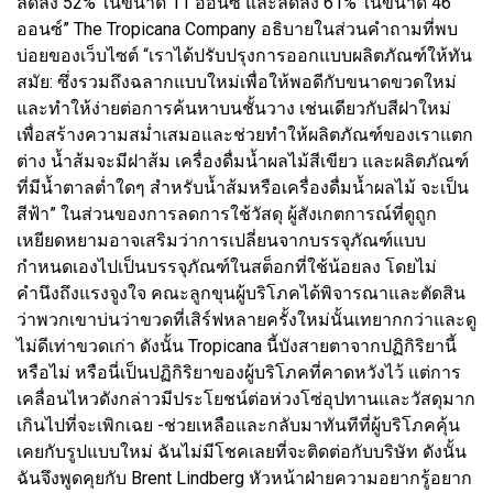
ลดลง 52% ในขนาด 11 ออนซ์ และลดลง 61% ในขนาด 46
ออนซ์” The Tropicana Company อธิบายในส่วนคำถามที่พบ
บ่อยของเว็บไซต์ “เราได้ปรับปรุงการออกแบบผลิตภัณฑ์ให้ทัน
สมัย: ซึ่งรวมถึงฉลากแบบใหม่เพื่อให้พอดีกับขนาดขวดใหม่
และทำให้ง่ายต่อการค้นหาบนชั้นวาง เช่นเดียวกับสีฝาใหม่
เพื่อสร้างความสม่ำเสมอและช่วยทำให้ผลิตภัณฑ์ของเราแตก
ต่าง น้ำส้มจะมีฝาส้ม เครื่องดื่มน้ำผลไม้สีเขียว และผลิตภัณฑ์
ที่มีน้ำตาลต่ำใดๆ สำหรับน้ำส้มหรือเครื่องดื่มน้ำผลไม้ จะเป็น
สีฟ้า” ในส่วนของการลดการใช้วัสดุ ผู้สังเกตการณ์ที่ดูถูก
เหยียดหยามอาจเสริมว่าการเปลี่ยนจากบรรจุภัณฑ์แบบ
กำหนดเองไปเป็นบรรจุภัณฑ์ในสต็อกที่ใช้น้อยลง โดยไม่
คำนึงถึงแรงจูงใจ คณะลูกขุนผู้บริโภคได้พิจารณาและตัดสิน
ว่าพวกเขาบ่นว่าขวดที่เสิร์ฟหลายครั้งใหม่นั้นเทยากกว่าและดู
ไม่ดีเท่าขวดเก่า ดังนั้น Tropicana นี้บังสายตาจากปฏิกิริยานี้
หรือไม่ หรือนี่เป็นปฏิกิริยาของผู้บริโภคที่คาดหวังไว้ แต่การ
เคลื่อนไหวดังกล่าวมีประโยชน์ต่อห่วงโซ่อุปทานและวัสดุมาก
เกินไปที่จะเพิกเฉย -ช่วยเหลือและกลับมาทันทีที่ผู้บริโภคคุ้น
เคยกับรูปแบบใหม่ ฉันไม่มีโชคเลยที่จะติดต่อกับบริษัท ดังนั้น
ฉันจึงพูดคุยกับ Brent Lindberg หัวหน้าฝ่ายความอยากรู้อยาก