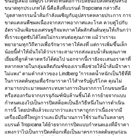
ขึ้นอยู่เสมอ แต่ผู้บริโภคจะทนต่อการเปลี่ยนแปลงต้นทุนหรือ
ขนาดทุกประเภทได้ นี่คือสิ่งที่แบรนด์ Tropciana กล่าวถึง:
“อุตสาหกรรมน้ำส้มกำลังเผชิญกับอุปสรรคหลายประการ การ
ขาดแคลนพืชผลเนื่องจากสภาพอากาศและโรค ควบคู่ไปกับ
อัตราเงินเฟ้อของเศรษฐกิจมหภาคได้ผลักดันต้นทุนให้เกินกว่า
ที่เราจะดูดซับได้โดยไม่กระทบต่อคุณภาพ แม้ว่าเราจะ
พยายามทุกวิถีทางเพื่อรักษาราคาให้คงที่ แต่การเพิ่มขึ้นเล็ก
น้อยนี้ทำให้มั่นใจได้ว่าเราจะสามารถส่งมอบน้ำส้มคุณภาพ
เยี่ยมที่ลูกค้าคาดหวังได้ต่อไป นอกจากนี้เรายังจะเสนอราคาที่
หลากหลายในกลุ่มผลิตภัณฑ์ของเราเพื่อช่วยให้น้ำส้มมีราคา
ไม่แพง” ตามคำกล่าวของ Lindberg “การลดน้ำหนักเป็นวิธีที่ดี
ในการลดต้นทุนเพื่อรักษาราคาไว้สำหรับผู้บริโภค คุณไม่
สามารถประมาทผลกระทบทางการเงินจากการโกนขนหนึ่ง
หรือสองกรัมจากบรรจุภัณฑ์นับล้านชิ้นได้ การย้ายจากแบบ
กำหนดเองไปเป็นการปิดสต็อคเป็นอีกวิธีหนึ่งในการดำเนิน
การนี้ โดยปกติแล้วจะเบากว่าและราคาถูกกว่าเนื่องจากมี
เครื่องมือที่ใหญ่กว่าและมีปริมาณการใช้ร่วมกันในหลายๆ
แบรนด์ Tropicana ได้ย้ายจากการปิดแบบกำหนดเองที่มีราคา
แพงกว่าไปเป็นการปิดสต็อกเพื่อเป็นมาตรการลดต้นทุนก่อน