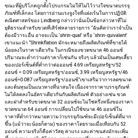
ขณะที่ผู้บริโภคถูกตั้งโปรแกรมไม่ให้ไม่ไว้วางใจขนาดบรรจุ
ภัณฑ์ที่เล็กลง โดยการอ่านแรงจูงใจที่แฝงเร้นในการปฏิบัติ
คณิตศาสตร์ของ Lindberg กล่าวว่านั่นเป็นข้อกล่าวหาที่ไม่
ยุติธรรมสำหรับขวดที่เสิร์ฟหลายรายการ “ฉันคิดว่าเราจำเป็น
ต้องมีวาระอื่น อาจจะเป็น ‘shrin-qual’ หรือ ‘shrin-quivalent’
เขาแนะนำ “Shrinkflation มักจะหมายถึงผลิตภัณฑ์ที่ขายได้
น้อยลงในราคาเดียวกัน ในกรณีของขวดขนาด 46 ออนซ์
ปริมาณจะต่ำกว่าแต่ราคาก็เช่นกัน จริงๆ แล้วมันเป็นเศษเสี้ยว
ของเปอร์เซ็นต์ที่ต่ำกว่าต่อออนซ์ 4.69 เหรียญสหรัฐฯ/52
ออนซ์ = 0.09 เหรียญสหรัฐฯ/ออนซ์, 3.99 เหรียญสหรัฐฯ/46
ออนซ์=0.087 เหรียญสหรัฐฯ/ออนซ์”เขาเสริมว่าการลดขนาด
และต้นทุนเป็นแนวทางที่น่าสนใจ เนื่องจากราคาบรรจุภัณฑ์
ไม่ได้ลดลงในอัตราเดียวกันกับผลิตภัณฑ์ ตัวอย่างเช่น ขวด
และฝาสำหรับขวดขนาด 32 ออนซ์จะไม่ใช่ครึ่งหนึ่งของราคา
ขวดขนาด 64 ออนซ์ การเปลี่ยนไปใช้ขนาด 46 ออนซ์ใน
ราคาที่ต่ำกว่าหมายความว่าบรรจุภัณฑ์จะมีเปอร์เซ็นต์ที่มาก
ขึ้น (แม้ว่าจะน้อยก็ตาม) ของราคาโดยรวมเมื่อเทียบกับ 52
ออนซ์ ความจริงก็คือค่าวัสดุ ค่าแรง และค่าขนส่งมักจะเพิ่ม