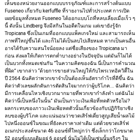
เห็นของหน่วยงานออกแบบบรรจุภัณฑ์และการสร้างต้นแบบ
Fuseneo เกี่ยวกับ kerfuffle ที่รายงานไปทั่วประเทศ การเปิด
เผยข้อมูลทั้งหมด Fuseneo ได้ออกแบบโถที่หลบเลี่ยงเมื่อเร็ว ๆ
นี้ ดังนั้น Lindberg จึงมีสกินในอดีตในเกม แต่เขายังรู้จัก
Tropicana ซึ่งเป็นเกมที่ออกแบบแพ็คเกจใหม่ และสามารถเห็น
ภาพที่ใหญ่ขึ้นได้ และก็ไม่ได้เป็นลบไปเสียหมด หากเป็นคนอื่น
อาจได้รับความสนใจน้อยลง แต่ชื่อเสียงของ Tropicana มา
ก่อน ส่งผลให้เกิดการตกต่ำบางอย่างในปัจจุบัน แต่มันก็ไม่ได้
เป็นบวกทั้งหมดเช่นกัน “ในความคิดของฉัน นี่เป็นการคำนวณ
ที่ผิด” เขากล่าว “ด้วยการขายส่วนใหญ่ให้กับไพรเวทอิควิตี้ใน
ปี 2564 ฉันคิดว่าพวกเขาจำเป็นต้องเห็นอัตรากำไรที่ดีขึ้น ฉัน
คิดว่าตัวเลขผลักดันการตัดสินใจมากกว่าผู้บริโภค…. ฉันคิดว่า
มีการเคลื่อนไหวเชิงบวกมากมายที่พวกเขากำลังทำ แต่ฉันไม่
คิดว่านี่เป็นหนึ่งในนั้น” มันเป็นภาวะเงินเฟ้อที่หดตัวหรือไม่?
ผลกระทบของภาวะเงินเฟ้อหดตัวนั้นเกี่ยวข้องกับปฏิกิริยาเชิง
ลบของผู้บริโภค และแน่นอนว่าขวดเสิร์ฟเดี่ยวสูญเสียน้ำผลไม้
ไปหนึ่งออนซ์ในขณะที่ยังคงราคาเท่าเดิม แต่ด้วยขวดเสิร์ฟ
อเนกประสงค์ขนาด 46 ออนซ์ที่ใหญ่กว่า ซึ่งเล็กกว่าโถขนาด
52 ออนซ์แบบเดิมอยู่ 6 ออนซ์ นั่นไม่ได้เป็นเช่นนั้นจริงๆ ใน