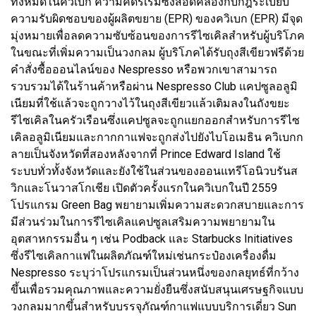
ทั้งหมดในควิเบก ความคิดริเริ่มซึ่งสอดคล้องกับกฎระเบียบ
ความรับผิดชอบของผู้ผลิตขยาย (EPR) ของควิเบก (EPR) มีจุด
มุ่งหมายเพื่อลดความซับซ้อนของการรีไซเคิลสำหรับผู้บริโภค
ในขณะที่เพิ่มความเป็นวงกลม ผู้บริโภคได้รับถุงสีเขียวฟรีด้วย
คำสั่งซื้อออนไลน์ของ Nespresso หรือพวกเขาสามารถ
รวบรวมได้ในร้านค้าหรือผ่าน Nespresso Club แคปซูลอลูมิ
เนียมที่ใช้แล้วจะถูกวางไว้ในถุงสีเขียวแล้วเติมลงในถังขยะ
รีไซเคิลในครัวเรือนซึ่งแคปซูลจะถูกแยกออกสำหรับการรีไซ
เคิลอลูมิเนียมและกากกาแฟจะถูกส่งไปยังไบโอเมธิน ควิเบกก
ลายเป็นจังหวัดที่สองหลังจากที่ Prince Edward Island ใช้
ระบบทั่วทั้งจังหวัดและยังใช้ในส่วนของออนแทรีโอนิวบรันส
วิกและโนวาสโกเชีย เปิดตัวครั้งแรกในควิเบกในปี 2559
โปรแกรม Green Bag พยายามเพิ่มความสะดวกสบายและการ
มีส่วนร่วมในการรีไซเคิลแคปซูลเสริมความพยายามใน
อุตสาหกรรมอื่น ๆ เช่น Podback และ Starbucks Initiatives
ซึ่งรีไซเคิลกาแฟในผลิตภัณฑ์ใหม่เช่นกระป๋องเครื่องดื่ม
Nespresso ระบุว่าโปรแกรมเป็นส่วนหนึ่งของกลยุทธ์ที่กว้าง
ขึ้นเพื่อรวมคุณภาพและความยั่งยืนซึ่งสนับสนุนเศรษฐกิจแบบ
วงกลมมากขึ้นสำหรับบรรจุภัณฑ์กาแฟแบบบริการเดี่ยว Sun