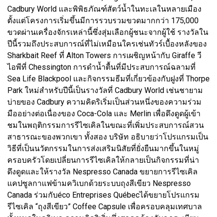
Cadbury World และพิพิธภัณฑ์สัตว์น้ำในทะเลในหลายเมือง
ตั้งแต่โครงการเริ่มขึ้นมีการรวบรวมขวดมากกว่า 175,000
ขวดผ่านเครื่องจักรเหล่านี้ซึ่งสุ่มเลือกผู้ชนะจากผู้ใช้ รางวัลใน
ปีนี้รวมถึงประสบการณ์ที่ไม่เหมือนใครเช่นทัวร์เบื้องหลังของ
Sharkbait Reef ที่ Alton Towers การเผชิญหน้ากับ Giraffe วี
ไอพีที่ Chessington การดำน้ำตื้นที่มีประสบการณ์ฉลามที่
Sea Life Blackpool และกิจกรรมธีมที่เกี่ยวข้องกับฝูงที่ Thorpe
Park ใหม่สำหรับปีนี้เป็นรางวัลที่ Cadbury World เช่นชายาม
บ่ายของ Cadbury ความคิดริเริ่มเป็นส่วนหนึ่งของความร่วม
มืออย่างต่อเนื่องของ Coca-Cola และ Merlin เพื่อดึงดูดผู้เข้า
ชมในพฤติกรรมการรีไซเคิลในขณะที่เพิ่มประสบการณ์สวน
สาธารณะของพวกเขา ทั้งสอง บริษัท อธิบายว่าโปรแกรมเป็น
วิธีที่เป็นนวัตกรรมในการส่งเสริมนิสัยที่ยั่งยืนมากขึ้นในหมู่
ครอบครัวโดยเปลี่ยนการรีไซเคิลให้กลายเป็นกิจกรรมที่น่า
ดึงดูดและให้รางวัล Nespresso Canada ขยายการรีไซเคิล
แคปซูลกาแฟข้ามควิเบกด้วยระบบถุงสีเขียว Nespresso
Canada ร่วมกับéco Entreprises Québecได้ขยายโปรแกรม
รีไซเคิล “ถุงสีเขียว” Coffee Capsule เพื่อครอบคลุมเทศบาล