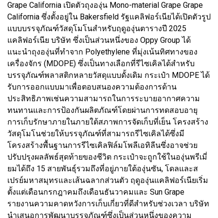
Grape California เปิดตัวถุงองุ่น Mono-material Grape Grape
California ซึ่งตั้งอยู่ใน Bakersfield รัฐแคลิฟอร์เนียได้เปิดตัวรูป
แบบบรรจุภัณฑ์วัสดุโมโนสำหรับฤดูองุ่นตารางปี 2025
แคลิฟอร์เนีย บริษัท ซึ่งเป็นส่วนหนึ่งของ Oppy Group ได้
แนะนำถุงองุ่นที่ทำจาก Polyethylene ที่มุ่งเน้นทิศทางของ
เครื่องจักร (MDOPE) ซึ่งเป็นทางเลือกที่รีไซเคิลได้สำหรับ
บรรจุภัณฑ์พลาสติกหลายวัสดุแบบดั้งเดิม กระเป๋า MDOPE ได้
รับการออกแบบมาเพื่อตอบสนองความต้องการด้าน
ประสิทธิภาพเช่นความสามารถในการระบายอากาศความ
ทนทานและการป้องกันผลิตภัณฑ์โดยผ่านการทดสอบอายุ
การเก็บรักษาภายในภายใต้สภาพการจัดเก็บที่เย็น โครงสร้าง
วัสดุโมโนช่วยให้บรรจุภัณฑ์ที่สามารถรีไซเคิลได้ซึ่งมี
โครงสร้างพื้นฐานการรีไซเคิลฟิล์มโพลีเอทิลีนซึ่งอาจช่วย
ปรับปรุงผลลัพธ์สุดท้ายของชีวิต กระเป๋าจะถูกใช้ในองุ่นพรีเมี่
ยมได้ถึง 15 สายพันธุ์รวมถึงที่อยู่ภายใต้องุ่นซัน, โดลและส
เปรย์มหาสมุทรและเส้นฉลากส่วนตัว ฤดูองุ่นแคลิฟอร์เนียเริ่ม
ตั้งแต่เดือนกรกฎาคมถึงเดือนธันวาคมและ Sun Grape
รายงานความคาดหวังการเก็บเกี่ยวที่ดีสำหรับช่วงเวลา บริษัท
นำเสนอการพัฒนาบรรจุภัณฑ์ซึ่งเป็นส่วนหนึ่งของความ