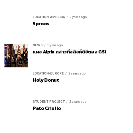
LOCATION-AMERICA
2 years ago
Sproos
NEWS
1 year ago
แผง Aipia กล่าวถึงลิงค์ดิจิตอล GS1
LOCATION-EUROPE
2 years ago
Holy Donut
STUDENT PROJECT
2 years ago
Pato Criollo