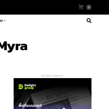
0
าม
kMyra
ADVERTISEMENT