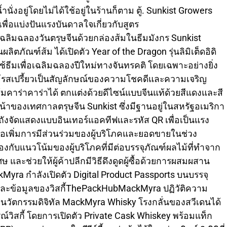
้ำนั่งอยู่โดยไม่ได้ใช้อยู่ในร้านก็ตาม ตู้. Sunkist Growers
พื่อแบ่งปันแรงบันดาลใจเกี่ยวกับสูตร
ิมฉลองวันตรุษจีนด้วยกล่องส้มในธีมมังกร Sunkist
นผลิตภัณฑ์ส้ม ได้เปิดตัว Year of the Dragon รุ่นลิมิเต็ดอิดิ
่ใช้ธีมเพื่อเฉลิมฉลองปีใหม่ทางจันทรคติ โดยเฉพาะอย่างยิ่ง
้รสเปรี้ยวเป็นสัญลักษณ์ของความโชคดีและความเจริญ
ือส้มคาร่าคาร่าได้ ตกแต่งด้วยดีไซน์แบบจีนแท้ด้วยสีแดงและสี
น้าของเทศกาลตรุษจีน Sunkist ซึ่งมีฐานอยู่ในสหรัฐอเมริกา
งจัดแสดงแบบอินเทอร์แอคทีฟและรหัส QR เพื่อเป็นแรง
อเพิ่มการมีส่วนร่วมของผู้บริโภคและยอดขายในช่วง
องกับแนวโน้มของผู้บริโภคที่มีต่อบรรจุภัณฑ์ผลไม้ที่ทำจาก
ละช่วยให้ผู้ค้าปลีกมีวิธีดึงดูดผู้ซื้อด้วยการผสมผสาน
ra กำลังเปิดตัว Digital Product Passports บนบรรจุ
ติและข้อมูลของวิสกี้ThePackHubMackMyra ปฏิวัติความ
และนวัตกรรมดิจิทัล MackMyra Whisky โรงกลั่นของสวีเดนได้
รณ์วิสกี้ โดยการเปิดตัว Private Cask Whiskey พร้อมแท็ก