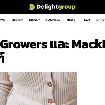
OME
DESIGN
IDEAS
BUSINESS
NEWS
TECH
บทคว
t Growers และ Mac
์