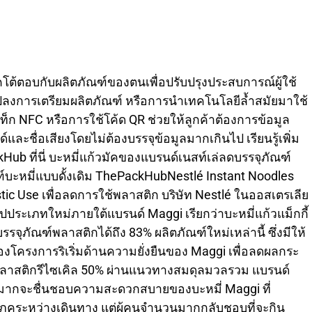
ภคโต้ตอบกับผลิตภัณฑ์ของตนเพื่อปรับปรุงประสบการณ์ผู้ใช้
นแปลงการเตรียมผลิตภัณฑ์ หรือการนำเทคโนโลยีล้ำสมัยมาใช้
็ก NFC หรือการใช้โค้ด QR ช่วยให้ลูกค้าต้องการข้อมูล
ละชื่อเสียงโดยไม่ต้องบรรจุข้อมูลมากเกินไป เรียนรู้เพิ่ม
ub ที่นี่ บะหมี่แก้วมัคของแบรนด์เนสท์เล่ลดบรรจุภัณฑ์
ฑ์บะหมี่แบบดั้งเดิม ThePackHubNestlé Instant Noodles
ic Use เพื่อลดการใช้พลาสติก บริษัท Nestlé ในออสเตรเลีย
จรูปประเภทใหม่ภายใต้แบรนด์ Maggi เรียกว่าบะหมี่แก้วแม็กกี้
ุภัณฑ์พลาสติกได้ถึง 83% ผลิตภัณฑ์ใหม่เหล่านี้ ซึ่งมีให้
่งของโครงการริเริ่มด้านความยั่งยืนของ Maggi เพื่อลดผลกระ
้พลาสติกรีไซเคิล 50% ผ่านแนวทางสมดุลมวลรวม แบรนด์
ำนวนมากจะชื่นชอบความสะดวกสบายของบะหมี่ Maggi ที่
คระหว่างเดินทาง แต่ผู้คนจำนวนมากกลับชอบที่จะกิน