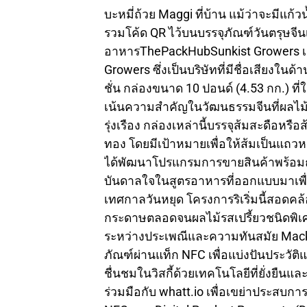
บะหมี่ถ้วย Maggi ที่บ้าน แม้ว่าจะมีแก้วน
รวมโค้ด QR ไว้บนบรรจุภัณฑ์วันตรุษจีนเ
อาหารThePackHubSunkist Growers เฉล
Growers ซึ่งเป็นบริษัทที่มีชื่อเสียงในด้า
ชั่น กล่องขนาด 10 ปอนด์ (4.53 กก.) ที
เน้นความสำคัญในวัฒนธรรมจีนที่ผลไม
รุ่งเรือง กล่องเหล่านี้บรรจุส้มสะดือหร
ทอง โดยมีเป้าหมายเพื่อให้ส้มเป็นแถวห
ได้พัฒนาโปรแกรมการขายสินค้าพร้อมถั
บันดาลใจในสูตรอาหารที่ออกแบบมาเพื่
เทศกาลวันหยุด โครงการริเริ่มนี้สอดคล้
กระดาษตลอดจนผลไม้รสเปรี้ยวชนิดพิเศษ แ
ระหว่างประเพณีและความทันสมัย MackMy
ภัณฑ์ผ่านแท็ก NFC เพื่อแบ่งปันประวั
ชื่นชมในวิสกี้ด้วยเทคโนโลยีที่ยั่งยืน
ร่วมมือกับ whatt.io เพื่อเขย่าประสบกา