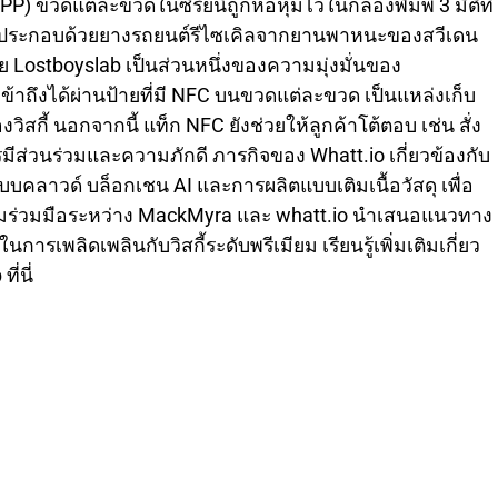
) ขวดแต่ละขวดในซีรีย์นี้ถูกห่อหุ้มไว้ในกล่องพิมพ์ 3 มิติที่
งประกอบด้วยยางรถยนต์รีไซเคิลจากยานพาหนะของสวีเดน
Lostboyslab เป็นส่วนหนึ่งของความมุ่งมั่นของ
ข้าถึงได้ผ่านป้ายที่มี NFC บนขวดแต่ละขวด เป็นแหล่งเก็บ
งวิสกี้ นอกจากนี้ แท็ก NFC ยังช่วยให้ลูกค้าโต้ตอบ เช่น สั่ง
รมีส่วนร่วมและความภักดี ภารกิจของ Whatt.io เกี่ยวข้องกับ
คลาวด์ บล็อกเชน AI และการผลิตแบบเติมเนื้อวัสดุ เพื่อ
วามร่วมมือระหว่าง MackMyra และ whatt.io นำเสนอแนวทาง
การเพลิดเพลินกับวิสกี้ระดับพรีเมียม เรียนรู้เพิ่มเติมเกี่ยว
่นี่