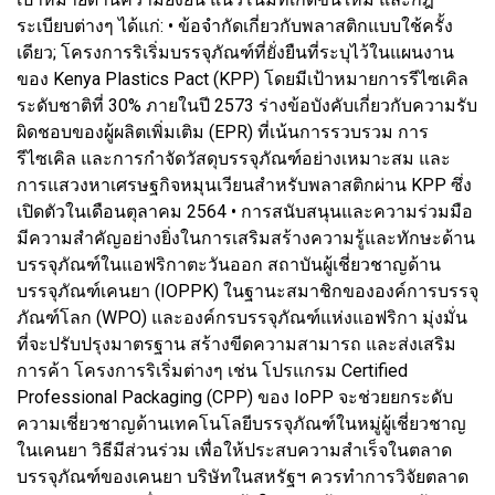
ระเบียบต่างๆ ได้แก่: • ข้อจำกัดเกี่ยวกับพลาสติกแบบใช้ครั้ง
เดียว; โครงการริเริ่มบรรจุภัณฑ์ที่ยั่งยืนที่ระบุไว้ในแผนงาน
ของ Kenya Plastics Pact (KPP) โดยมีเป้าหมายการรีไซเคิล
ระดับชาติที่ 30% ภายในปี 2573 ร่างข้อบังคับเกี่ยวกับความรับ
ผิดชอบของผู้ผลิตเพิ่มเติม (EPR) ที่เน้นการรวบรวม การ
รีไซเคิล และการกำจัดวัสดุบรรจุภัณฑ์อย่างเหมาะสม และ
การแสวงหาเศรษฐกิจหมุนเวียนสำหรับพลาสติกผ่าน KPP ซึ่ง
เปิดตัวในเดือนตุลาคม 2564 • การสนับสนุนและความร่วมมือ
มีความสำคัญอย่างยิ่งในการเสริมสร้างความรู้และทักษะด้าน
บรรจุภัณฑ์ในแอฟริกาตะวันออก สถาบันผู้เชี่ยวชาญด้าน
บรรจุภัณฑ์เคนยา (IOPPK) ในฐานะสมาชิกขององค์การบรรจุ
ภัณฑ์โลก (WPO) และองค์กรบรรจุภัณฑ์แห่งแอฟริกา มุ่งมั่น
ที่จะปรับปรุงมาตรฐาน สร้างขีดความสามารถ และส่งเสริม
การค้า โครงการริเริ่มต่างๆ เช่น โปรแกรม Certified
Professional Packaging (CPP) ของ IoPP จะช่วยยกระดับ
ความเชี่ยวชาญด้านเทคโนโลยีบรรจุภัณฑ์ในหมู่ผู้เชี่ยวชาญ
ในเคนยา วิธีมีส่วนร่วม เพื่อให้ประสบความสำเร็จในตลาด
บรรจุภัณฑ์ของเคนยา บริษัทในสหรัฐฯ ควรทำการวิจัยตลาด