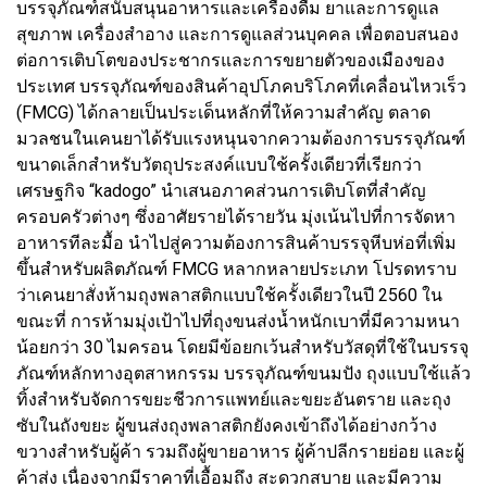
บรรจุภัณฑ์สนับสนุนอาหารและเครื่องดื่ม ยาและการดูแล
สุขภาพ เครื่องสำอาง และการดูแลส่วนบุคคล เพื่อตอบสนอง
ต่อการเติบโตของประชากรและการขยายตัวของเมืองของ
ประเทศ บรรจุภัณฑ์ของสินค้าอุปโภคบริโภคที่เคลื่อนไหวเร็ว
(FMCG) ได้กลายเป็นประเด็นหลักที่ให้ความสำคัญ ตลาด
มวลชนในเคนยาได้รับแรงหนุนจากความต้องการบรรจุภัณฑ์
ขนาดเล็กสำหรับวัตถุประสงค์แบบใช้ครั้งเดียวที่เรียกว่า
เศรษฐกิจ “kadogo” นำเสนอภาคส่วนการเติบโตที่สำคัญ
ครอบครัวต่างๆ ซึ่งอาศัยรายได้รายวัน มุ่งเน้นไปที่การจัดหา
อาหารทีละมื้อ นำไปสู่ความต้องการสินค้าบรรจุหีบห่อที่เพิ่ม
ขึ้นสำหรับผลิตภัณฑ์ FMCG หลากหลายประเภท โปรดทราบ
ว่าเคนยาสั่งห้ามถุงพลาสติกแบบใช้ครั้งเดียวในปี 2560 ใน
ขณะที่ การห้ามมุ่งเป้าไปที่ถุงขนส่งน้ำหนักเบาที่มีความหนา
น้อยกว่า 30 ไมครอน โดยมีข้อยกเว้นสำหรับวัสดุที่ใช้ในบรรจุ
ภัณฑ์หลักทางอุตสาหกรรม บรรจุภัณฑ์ขนมปัง ถุงแบบใช้แล้ว
ทิ้งสำหรับจัดการขยะชีวการแพทย์และขยะอันตราย และถุง
ซับในถังขยะ ผู้ขนส่งถุงพลาสติกยังคงเข้าถึงได้อย่างกว้าง
ขวางสำหรับผู้ค้า รวมถึงผู้ขายอาหาร ผู้ค้าปลีกรายย่อย และผู้
ค้าส่ง เนื่องจากมีราคาที่เอื้อมถึง สะดวกสบาย และมีความ