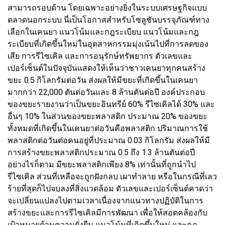
สามารถรอบด้าน โดยเฉพาะอย่างยิ่งในระบบเศรษฐกิจแบบ
ตลาดนอกระบบ นี่เป็นโอกาสสำหรับโซลูชันบรรจุภัณฑ์ทาง
เลือกในเคนยา แนวโน้มและกฎระเบียบ แนวโน้มและกฎ
ระเบียบที่เกิดขึ้นใหม่ในอุตสาหกรรมมุ่งเน้นไปที่การลดของ
เสีย การรีไซเคิล และการอนุรักษ์ทรัพยากร ตัวเลขและ
เปอร์เซ็นต์ในปัจจุบันแสดงให้เห็นว่าชาวเคนยาทุกคนสร้าง
ขยะ 0.5 กิโลกรัมต่อวัน ส่งผลให้มีขยะที่เกิดขึ้นในเคนยา
มากกว่า 22,000 ตันต่อวันและ 8 ล้านตันต่อปี องค์ประกอบ
ของขยะรายงานว่าเป็นขยะอินทรีย์ 60% รีไซเคิลได้ 30% และ
อื่นๆ 10% ในส่วนของขยะพลาสติก ประมาณ 20% ของขยะ
ทั้งหมดที่เกิดขึ้นในเคนยาต่อวันคือพลาสติก ปริมาณการใช้
พลาสติกต่อวันต่อคนอยู่ที่ประมาณ 0.03 กิโลกรัม ส่งผลให้มี
การสร้างขยะพลาสติกประมาณ 0.5 ถึง 1.3 ล้านตันต่อปี
อย่างไรก็ตาม มีขยะพลาสติกเพียง 8% เท่านั้นที่ถูกนำไป
รีไซเคิล ส่วนที่เหลือจะถูกฝังกลบ เผาทำลาย หรือในกรณีที่เลว
ร้ายที่สุดก็ไปจบลงที่สิ่งแวดล้อม ตัวเลขและเปอร์เซ็นต์คาดว่า
จะเปลี่ยนแปลงไปตามเวลาเนื่องจากแนวทางปฏิบัติในการ
สร้างขยะและการรีไซเคิลมีการพัฒนา เพื่อให้สอดคล้องกับ
เป้าหมายด้านความยั่งยืน แนวโน้มที่เกิดขึ้นใหม่ และกฎ