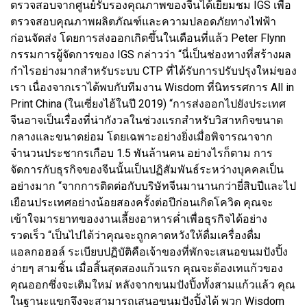
ตรวจสอบจากศูนย์รับรองคุณภาพของจีนได้เยี่ยมชม IGS เพื่อ
ตรวจสอบคุณภาพผลิตภัณฑ์และความปลอดภัยทางไฟฟ้า
ก่อนจัดส่ง โดยการส่งออกเกิดขึ้นในเดือนที่แล้ว Peter Flynn
กรรมการผู้จัดการของ IGS กล่าวว่า “นี่เป็นช่องทางที่สร้างผล
กำไรอย่างมากสำหรับระบบ CTP ที่ได้รับการปรับปรุงใหม่ของ
เรา เนื่องจากเราได้พบกับทีมงาน Wisdom ที่นิทรรศการ All in
Print China (ในเซี่ยงไฮ้ในปี 2019) “การส่งออกไปยังประเทศ
จีนอาจเป็นเรื่องที่น่ากังวลในช่วงแรกสำหรับวิสาหกิจขนาด
กลางและขนาดย่อม โดยเฉพาะอย่างยิ่งเมื่อพิจารณาจาก
จำนวนประชากรเกือบ 1.5 พันล้านคน อย่างไรก็ตาม การ
จัดการกับธุรกิจของจีนนั้นเป็นปฏิสัมพันธ์ระหว่างบุคคลเป็น
อย่างมาก “จากการติดต่อกับบริษัทจีนมานานกว่ายี่สิบปีและไป
เยือนประเทศอย่างน้อยสองครั้งต่อปีก่อนเกิดโควิด คุณจะ
เข้าใจมารยาทของงานเลี้ยงอาหารค่ำเพื่อธุรกิจได้อย่าง
รวดเร็ว “เป็นไปได้ว่าคุณจะถูกคาดหวังให้ดื่มเครื่องดื่ม
แอลกอฮอล์ ระเบียบปฏิบัติคือเจ้าของที่พักจะเสนอขนมปังปิ้ง
ง่ายๆ สามชิ้น เมื่อสิ้นสุดสองแก้วแรก คุณจะต้องเทแก้วของ
คุณออกซึ่งจะเติมใหม่ หลังจากขนมปังปิ้งทั้งสามแก้วแล้ว คุณ
ในฐานะแขกจึงจะสามารถเสนอขนมปังปิ้งได้ พวก Wisdom