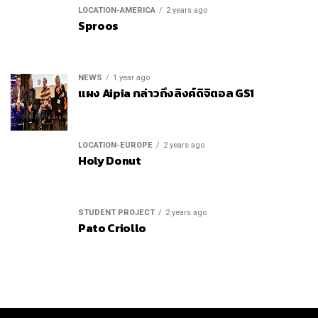
LOCATION-AMERICA
2 years ago
Sproos
NEWS
1 year ago
แผง Aipia กล่าวถึงลิงค์ดิจิตอล GS1
LOCATION-EUROPE
2 years ago
Holy Donut
STUDENT PROJECT
2 years ago
Pato Criollo