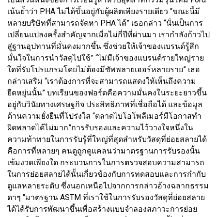
เน้นย้ำว่า PHA ไม่ได้ขึ้นอยู่กับผู้ผลิตเพียงรายเดียว “ขณะนี้มี
หลายบริษัทที่สามารถจัดหา PHA ได้” เธอกล่าว “นั่นเป็นการ
เปลี่ยนแปลงครั้งสำคัญจากเมื่อไม่กี่ปีที่ผ่านมา เรากำลังก้าวไป
สู่ฐานอุปทานที่มั่นคงมากขึ้น ซึ่งช่วยให้เจ้าของแบรนด์รู้สึก
มั่นใจในการนำวัสดุไปใช้” “ไม่มีเจ้าของแบรนด์รายใหญ่ราย
ใดที่รับโปรแกรมโดยไม่ต้องมีซัพพลายเออร์หลายราย” เธอ
กล่าวเสริม “เราต้องการที่จะสามารถแสดงให้เห็นถึงความ
ยืดหยุ่นนั้น” บทเรียนของฟอร์ดคือความมั่นคงในระยะยาวขึ้น
อยู่กับวินัยทางเศรษฐกิจ ประสิทธิภาพที่เชื่อถือได้ และข้อมูล
ด้านความยั่งยืนที่โปร่งใส “ตลาดไบโอโพลีเมอร์มีโอกาสทำ
ผิดพลาดได้ไม่มาก”การรับรองและความไว้วางใจหนึ่งใน
ความท้าทายในการรับรู้ที่ใหญ่ที่สุดสำหรับวัสดุที่ย่อยสลายได้
คือการที่หลายๆ คนดูถูกดูแคลนว่ามาตรฐานการรับรองนั้น
เข้มงวดเพียงใด กระบวนการในการตรวจสอบความสามารถ
ในการย่อยสลายได้นั้นเกี่ยวข้องกับการทดสอบและการกำกับ
ดูแลหลายระดับ ซึ่งนอกเหนือไปจากการกล่าวอ้างฉลากธรรม
ดาๆ “มาตรฐาน ASTM ที่เราใช้ในการรับรองวัสดุที่ย่อยสลาย
ได้ได้รับการพัฒนาขึ้นเพื่อสร้างแบบจำลองสภาวะการย่อย