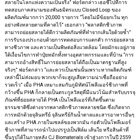
สลายในโลกแห่งความเป็นจริง” ฟอร์ดกล่าว เธอชี้ไปที่การ
ทดสอบภาคสนามของพันธมิตรแบบ Closed Loop ของ
ผลิตภัณฑ์มากกว่า 20,000 รายการ “โดยไม่มีข้อยกเว้น ทุก
อย่างพังทลายตามที่คาดไว้” เธอกล่าว “พลาสติกชีวภาพ
สามารถย่อยสลายได้ดีกว่าผลิตภัณฑ์ที่ทำจากเส้นใยด้วยซ้ำ”
การรับรองประกอบด้วยการทดสอบการแตกตัว การย่อยสลาย
ทางชีวภาพ และความเป็นพิษต่อสิ่งแวดล้อม โดยมักจะอยู่ภาย
ใต้เงื่อนไขการทำปุ๋ยหมักทั้งทางอุตสาหกรรมและที่บ้าน “การ
สามารถอ้างสิทธิ์ในการย่อยสลายได้ถือเป็นมาตรฐานที่สูง
จริงๆ” ฟอร์ดกล่าว “และควรเป็นเช่นนั้นเพราะหากผลิตภัณฑ์
เหล่านี้ไม่ส่งมอบ พวกเขาก็จะสูญเสียความน่าเชื่อถืออย่าง
รวดเร็ว” เมื่อ PHA เหมาะสมกับภูมิทัศน์โพลีเมอร์ชีวภาพที่
กว้างขึ้น PHA ก็กลายเป็นตระกูลวัสดุที่มีแนวโน้มสำหรับบรรจุ
ภัณฑ์ที่ย่อยสลายได้ PHA เป็นโพลีเมอร์ที่เกิดขึ้นตาม
ธรรมชาติซึ่งต่างจากพลาสติกชีวภาพหลายชนิด ซึ่งเกิดจาก
การหมักด้วยจุลินทรีย์ จุลินทรีย์กินน้ำตาลและสารอาหารอื่นๆ
และสร้าง PHA ภายในเซลล์ของพวกมัน ก่อตัวเป็นโพลีเมอร์
ชีวภาพที่สามารถนำไปแปรรูปเป็นฟิล์ม เส้นใย หรือสินค้าที่
ขึ้นรูปได้ในภายหลัง CJ Biomaterials เข้าสู่วงการในปี 2559