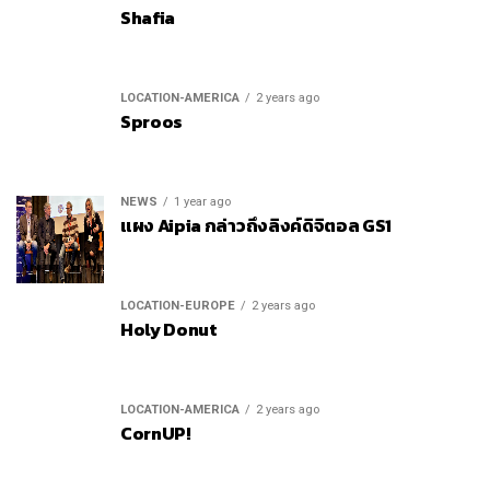
Shafia
LOCATION-AMERICA
2 years ago
Sproos
NEWS
1 year ago
แผง Aipia กล่าวถึงลิงค์ดิจิตอล GS1
LOCATION-EUROPE
2 years ago
Holy Donut
LOCATION-AMERICA
2 years ago
CornUP!