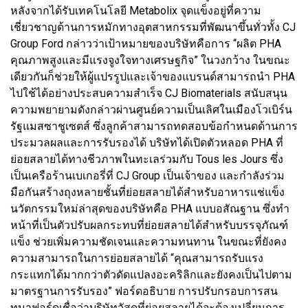
หลังจากได้รับเทคโนโลยี Metabolix จุดแข็งอยู่ที่ความ
เชี่ยวชาญด้านการหมักทางอุตสาหกรรมที่พัฒนาขึ้นทั่วทั้ง CJ
Group Ford กล่าวว่าเป้าหมายของบริษัทคือการ “ผลิต PHA
คุณภาพสูงและมีแรงจูงใจทางเศรษฐกิจ” ในวงกว้าง ในขณะ
เดียวกันก็ช่วยให้ผู้แปรรูปและเจ้าของแบรนด์สามารถนำ PHA
ไปใช้ได้อย่างประสบความสำเร็จ CJ Biomaterials สนับสนุน
ความพยายามดังกล่าวผ่านศูนย์ความเป็นเลิศในเมืองโวเบิร์น
รัฐแมสซาชูเซตส์ ซึ่งลูกค้าสามารถทดสอบข้อกำหนดด้านการ
ประมวลผลและการรับรองได้ บริษัทได้เปิดตัวหลอด PHA ที่
ย่อยสลายได้ทางชีวภาพในทะเลร่วมกับ Tous les Jours ซึ่ง
เป็นเครือร้านเบเกอรี่ที่ CJ Group เป็นเจ้าของ และกำลังร่วม
มือกันสร้างถุงหลายชั้นที่ย่อยสลายได้สำหรับอาหารแช่แข็ง
นวัตกรรมใหม่ล่าสุดของบริษัทคือ PHA แบบอสัณฐาน ซึ่งทำ
หน้าที่เป็นตัวปรับผลกระทบที่ย่อยสลายได้สำหรับบรรจุภัณฑ์
แข็ง ช่วยเพิ่มความชัดเจนและความทนทาน ในขณะที่ยังคง
ความสามารถในการย่อยสลายได้ “คุณสามารถรับแรง
กระแทกได้มากกว่าตัวดัดแปลงอะคริลิกและยังคงเป็นไปตาม
มาตรฐานการรับรอง” ฟอร์ดอธิบาย การปรับกรอบการสน
ทนาฟอร์ดเชื่อว่าบริษัทวัสดุที่ย่อยสลายได้จะต้องเปลี่ยนการ