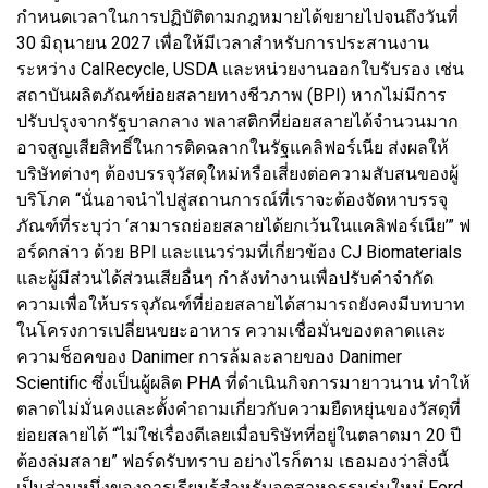
กำหนดเวลาในการปฏิบัติตามกฎหมายได้ขยายไปจนถึงวันที่
30 มิถุนายน 2027 เพื่อให้มีเวลาสำหรับการประสานงาน
ระหว่าง CalRecycle, USDA และหน่วยงานออกใบรับรอง เช่น
สถาบันผลิตภัณฑ์ย่อยสลายทางชีวภาพ (BPI) หากไม่มีการ
ปรับปรุงจากรัฐบาลกลาง พลาสติกที่ย่อยสลายได้จำนวนมาก
อาจสูญเสียสิทธิ์ในการติดฉลากในรัฐแคลิฟอร์เนีย ส่งผลให้
บริษัทต่างๆ ต้องบรรจุวัสดุใหม่หรือเสี่ยงต่อความสับสนของผู้
บริโภค “นั่นอาจนำไปสู่สถานการณ์ที่เราจะต้องจัดหาบรรจุ
ภัณฑ์ที่ระบุว่า ‘สามารถย่อยสลายได้ยกเว้นในแคลิฟอร์เนีย’” ฟ
อร์ดกล่าว ด้วย BPI และแนวร่วมที่เกี่ยวข้อง CJ Biomaterials
และผู้มีส่วนได้ส่วนเสียอื่นๆ กำลังทำงานเพื่อปรับคำจำกัด
ความเพื่อให้บรรจุภัณฑ์ที่ย่อยสลายได้สามารถยังคงมีบทบาท
ในโครงการเปลี่ยนขยะอาหาร ความเชื่อมั่นของตลาดและ
ความช็อคของ Danimer การล้มละลายของ Danimer
Scientific ซึ่งเป็นผู้ผลิต PHA ที่ดำเนินกิจการมายาวนาน ทำให้
ตลาดไม่มั่นคงและตั้งคำถามเกี่ยวกับความยืดหยุ่นของวัสดุที่
ย่อยสลายได้ “ไม่ใช่เรื่องดีเลยเมื่อบริษัทที่อยู่ในตลาดมา 20 ปี
ต้องล่มสลาย” ฟอร์ดรับทราบ อย่างไรก็ตาม เธอมองว่าสิ่งนี้
เป็นส่วนหนึ่งของการเรียนรู้สำหรับอุตสาหกรรมรุ่นใหม่ Ford