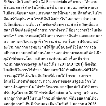
ยั่งยืนระดับโลกสำหรับ CJ Biomaterials อธิบายว่า “คำถาม
ล้านดอลลาร์สำหรับโพลีเมอร์ชีวภาพจำนวนมากคือ คุณจะ
ไปถึงระดับขนาดและเศรษฐศาสตร์ที่เหมาะสมที่สุดที่พบในโพ
ลีเมอร์ปัจจุบัน เช่น โพรพิลีนได้อย่างไร” เธอกล่าวว่าความ
ยั่งยืนเพียงอย่างเดียวจะไม่ขับเคลื่อนความสำเร็จ วัสดุที่ย่อย
สลายได้จะต้องพิสูจน์ว่าสามารถทำงานได้อย่างรวดเร็วในเชิง
พาณิชย์ สามารถคงอยู่ได้ในการกระจายสินค้า และตอบสนอง
ความคาดหวังของลูกค้า “ความสามารถในการปรับขนาดมี
อะไรมากกว่าการพยายามให้ผู้คนซื้อของที่ยั่งยืนกว่า” เธอ
อธิบาย ความกดดันด้านนโยบายและคำถามของแคลิฟอร์เนีย
ภูมิทัศน์ของนโยบายเพิ่มความซับซ้อนอีกชั้นหนึ่ง ร่าง
กฎหมายสภาของรัฐแคลิฟอร์เนีย 1201 (AB 1201) ซึ่งเชื่อม
โยงสิทธิในการใช้คำว่า “ย่อยสลายได้” กับผลิตภัณฑ์ที่ได้รับ
การอนุมัติให้เป็นวัตถุดิบอินทรีย์ภายใต้โครงการเกษตร
อินทรีย์แห่งชาติของกระทรวงเกษตรของสหรัฐอเมริกา ได้
กลายเป็นจุดวาบไฟ “คำจำกัดความของปุ๋ยหมักไม่ได้รับการ
ปรับปรุงในรอบ 30 ปี” ฟอร์ดตั้งข้อสังเกต “มาตรฐานจำนวน
มากถูกกำหนดไว้นานแล้วก่อนที่ผลิตภัณฑ์ที่ย่อยสลายได้จะ
ออกสู่ตลาด” เดิมมีกำหนดจะมีผลในวันที่ 1 มกราคม 2026