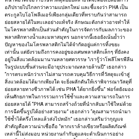
อภิปรายไปไกลกว่าความแปลกใหม่ และชี้แจงว่า PHA เป็น
ตระกูลไบโอโพลีเมอร์เพียงกลุ่มเดียวที่ทราบกันว่าสามารถ
ย่อยสลายได้ในทะเลอย่างแท้จริง ลักษณะดังกล่าวอาจทำให้
ไมโครพลาสติกเป็นส่วนสำคัญในการจัดการกับมลภาวะของ
พลาสติกทางน้ำและมหาสมุทร นอกจากนี้เธอยังเน้นย้ำว่า
ปัญหาของไมโครพลาสติกไม่ได้จำกัดอยู่แค่การทิ้งขยะ
เท่านั้น แต่ยังรวมถึงการคงอยู่ของเศษพลาสติกเล็กๆ ที่ยังคง
อยู่ในสิ่งแวดล้อมมานานหลายศตวรรษ “เรารู้ว่าโพลีโพรพีลีน
ในรูปแบบชิ้นส่วนจะมีอายุประมาณหลายล้านปี” เธอกล่าว
“การตระหนักว่าเราไม่สามารถควบคุมวิธีการที่วัสดุจะเข้าสู่
สิ่งแวดล้อมได้มากเพียงใด จะยิ่งผลักดันให้เราพิจารณาวัสดุที่
ย่อยสลายทางชีวภาพได้ เช่น PHA ได้ยากยิ่งขึ้น” ฟอร์ดยังมอง
เห็นศักยภาพในการรวมการใช้ซ้ำและความสามารถในการ
ย่อยสลายได้ “PHA สามารถสร้างถ้วยที่นำกลับมาใช้ใหม่ด้วย
การฉีดขึ้นรูปได้อย่างสวยงาม” เธอกล่าว “คุณสามารถนำมา
ใช้ซ้ำได้ครึ่งโหลแล้วส่งไปหมัก” เธอกล่าวเสริมว่ากุญแจ
สำคัญคือความน่าเชื่อถือ “หากเราล้างเขียวหรือผลิตภัณฑ์
เหล่านี้ไม่ส่งมอบ หน่วยงานกำกับดูแลจะดำเนินการอย่าง