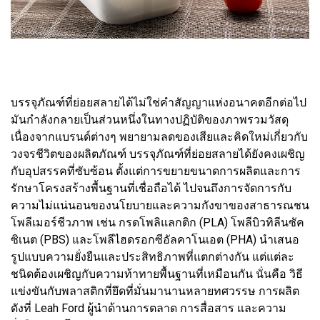
บรรจุภัณฑ์ที่ย่อยสลายได้ไม่ใช่คำสัญญาแห่งอนาคตอีกต่อไป
มันกำลังกลายเป็นส่วนหนึ่งในทางปฏิบัติของภาพรวมวัสดุ
เนื่องจากแบรนด์ต่างๆ พยายามลดของเสียและคิดใหม่เกี่ยวกับ
วงจรชีวิตของผลิตภัณฑ์ บรรจุภัณฑ์ที่ย่อยสลายได้ยังคงเผชิญ
กับอุปสรรคที่ซับซ้อน ตั้งแต่การขยายขนาดการผลิตและการ
รักษาโครงสร้างพื้นฐานที่เชื่อถือได้ ไปจนถึงการจัดการกับ
ความไม่แน่นอนของนโยบายและความกังขาของสาธารณชน
โพลีเมอร์ชีวภาพ เช่น กรดโพลิแลกติก (PLA) โพลีบิวทิลีนซัค
ซิเนต (PBS) และโพลีไฮดรอกซีอัลคาโนเอต (PHA) นำเสนอ
รูปแบบความยั่งยืนและประสิทธิภาพที่แตกต่างกัน แต่แต่ละ
ชนิดต้องเผชิญกับความท้าทายพื้นฐานที่เหมือนกัน นั่นคือ วิธี
แข่งขันกับพลาสติกที่ยึดที่มั่นมานานหลายทศวรรษ การผลิต
ดังที่ Leah Ford ผู้นำด้านการตลาด การสื่อสาร และความ