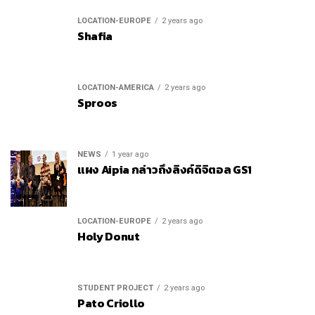
LOCATION-EUROPE
2 years ago
Shafia
LOCATION-AMERICA
2 years ago
Sproos
NEWS
1 year ago
แผง Aipia กล่าวถึงลิงค์ดิจิตอล GS1
LOCATION-EUROPE
2 years ago
Holy Donut
STUDENT PROJECT
2 years ago
Pato Criollo