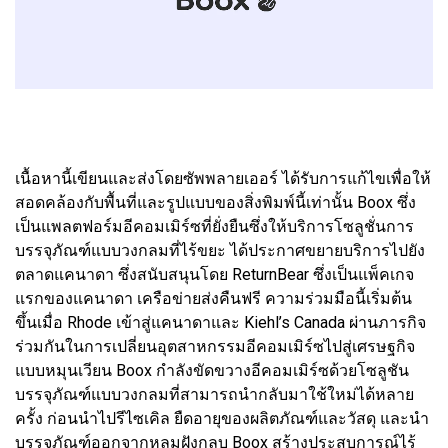
เนื้อหานี้เขียนและส่งโดยซัพพลายเออร์ ได้รับการแก้ไขเพื่อให้
สอดคล้องกับพื้นที่และรูปแบบของสิ่งพิมพ์นี้เท่านั้น Boox ซึ่ง
เป็นแพลตฟอร์มอีคอมเมิร์ซที่ยั่งยืนซึ่งให้บริการโซลูชั่นการ
บรรจุภัณฑ์แบบวงกลมที่ไร้ขยะ ได้ประกาศขยายบริการไปยัง
ตลาดแคนาดา ซึ่งสนับสนุนโดย ReturnBear ซึ่งเป็นแพ็คเกจ
แรกของแคนาดา เครือข่ายส่งคืนฟรี ความร่วมมือนี้เริ่มต้น
ขึ้นเมื่อ Rhode เข้าสู่แคนาดาและ Kiehl’s Canada ผ่านภารกิจ
ร่วมกันในการเปลี่ยนอุตสาหกรรมอีคอมเมิร์ซไปสู่เศรษฐกิจ
แบบหมุนเวียน Boox กำลังขัดขวางอีคอมเมิร์ซด้วยโซลูชัน
บรรจุภัณฑ์แบบวงกลมที่สามารถนำกลับมาใช้ใหม่ได้หลาย
ครั้ง ก่อนนำไปรีไซเคิล ยืดอายุของผลิตภัณฑ์และวัสดุ และนำ
บรรจุภัณฑ์ออกจากหลุมฝังกลบ Boox สร้างประสบการณ์ไร้