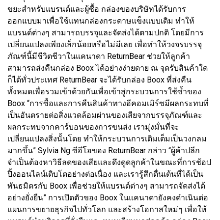
ขยะสำหรับแบรนด์และผู้ซื้อ กล่องของบริษัทได้รับการ
ออกแบบมาเพื่อใช้แทนกล่องกระดาษแข็งแบบเดิม ทำให้
แบรนด์ต่างๆ สามารถบรรจุและจัดส่งได้ตามปกติ โดยมีการ
เปลี่ยนแปลงเพียงเล็กน้อยหรือไม่มีเลย เพื่อทำให้วงจรบรรจุ
ภัณฑ์นี้มีชีวิตชีวาในแคนาดา ReturnBear ช่วยให้ลูกค้า
สามารถส่งคืนกล่อง Boox ได้อย่างง่ายดาย ณ จุดรับสินค้าใด
ก็ได้ทั่วประเทศ ReturnBear จะได้รับกล่อง Boox ที่ส่งคืน
ทั้งหมดเพื่อรวมเข้าด้วยกันเพื่อเข้าสู่กระบวนการใช้ซ้ำของ
Boox “การซื้อและการคืนสินค้าทางอีคอมเมิร์ซมีผลกระทบที่
เป็นอันตรายต่อสิ่งแวดล้อมผ่านของเสียจากบรรจุภัณฑ์และ
ผลกระทบจากคาร์บอนของการขนส่ง เรามุ่งมั่นที่จะ
เปลี่ยนแปลงสิ่งนั้นโดย ทำให้กระบวนการเติมเต็มเป็นวงกลม
มากขึ้น” Sylvia Ng ซีอีโอของ ReturnBear กล่าว “ผู้ค้าปลีก
จำเป็นต้องหาวิธีลดของเสียและดึงดูดลูกค้าในขณะที่การช้อป
ปิ้งออนไลน์เติบโตอย่างต่อเนื่อง และเรารู้สึกตื่นเต้นที่ได้เป็น
พันธมิตรกับ Boox เพื่อช่วยให้แบรนด์ต่างๆ สามารถจัดส่งได้
อย่างยั่งยืน” การเปิดตัวของ Boox ในแคนาดายังคงดำเนินต่อ
แผนการขยายธุรกิจไปทั่วโลก และสร้างโอกาสใหม่ๆ เพื่อให้