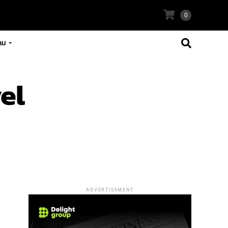
0
าม
el
ADVERTISEMENT