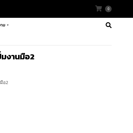
0
วาม
ปั๊มงานมือ2
นมือ2
องปั๊ม