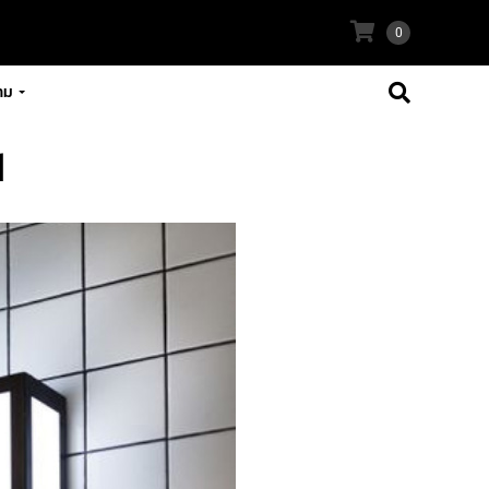
0
าม
1