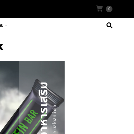
0
าม
x