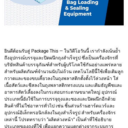
ยินดีต้อนรับสู่ Package This — ในวิดีโอวันนี้ เรากำลังเน้นย้ำ
ถึงอุปกรณ์บรรจุและปิดผนึกถุงสำเร็จรูป ซึ่งเป็นเครื่องจักรที่
บริษัทสินค้าบรรจุภัณฑ์สำหรับผู้บริโภคใช้กันอย่างแพร่หลาย
สำหรับผลิตภัณฑ์จำนวนนับไม่ถ้วน เทคโนโลยีนี้ใช้เพื่อเติมลูก
กวาดและของขบเคี้ยวลงในถุงพลาสติกตั้งตั้งไว้ล่วงหน้า ใส่
เนื้อสัตว์และชีสลงในถุงพลาสติกทรงแบน และเติมธัญพืชและ
อาหารสัตว์เลี้ยงลงในกระสอบกระดาษขนาดใหญ่ อุปกรณ์
ประเภทนี้ยังใช้ในการบรรจุถุงและซองและปิดผนึกอีกด้วย
สินค้าที่ไม่ใช่อาหารทั่วไป เช่น ชิ้นส่วนร้านฮาร์ดแวร์และ
อุปกรณ์อิเล็กทรอนิกส์ลงในถุงสำเร็จรูป สำหรับเครื่องจักร
เหล่านี้ โปรดทราบว่า “ผลิตล่วงหน้า” เป็นคำที่ใช้อธิบาย
ประเภทของถุงที่ใช้ เพื่อแยกความแตกต่างจากระบบการ