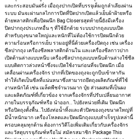
และกระสอบมันฝรั่ง เมื่อถุงปากเปิดที่บรรจุเต็มถูกลำเลียงผ่าน
ระบบ มันจะผ่านกลไกการปิดที่ปิดปากเปิดแล้วเย็บผ้าฝ้ายหรือ
ด้ายพลาสติกเพื่อปิดผนึก Bag Closersสุดท้ายนี้ยังมีเครื่อง
ปิดปากถุงประเภทอื่น ๆ ที่ใช้อีกด้วย ระบบปากถุงแบบเปิด
สำหรับถุงขนาดใหญ่และหนักที่ไม่ต้องใช้การปิดผนึกด้วย
ความร้อนหรือการเย็บ รวมอยู่ที่นี่ด้วยเครื่องปิดถุง เช่น เครื่อง
ซีลปากถุง เครื่องซีลพลาสติกด้านใน และเครื่องซีลกาวปาก
เปิดด้านล่างแบบหนีบ เครื่องซีลปากถุงแบบหนีบด้านล่างใช้ซีล
แบบติดกาวล่วงหน้าซึ่งจะเปิดใช้งานก่อนที่จะปิดผนึก เมื่อ
เคลื่อนผ่านเครื่องจักร ปากที่เปิดของถุงจะถูกบีบเข้าหากัน
ทำให้เกิดเป็นซีลที่แน่นหนาซึ่งสามารถยึดถุงผลิตภัณฑ์ที่ใช้
งานหนักได้ เช่น เมล็ดพืชจำนวนมาก ปุ๋ย ส่วนผสมที่เป็นผง
และผลิตภัณฑ์ที่เกี่ยวข้อง จากเครื่องจักรที่ปรับเปลี่ยนอากาศ
ภายในบรรจุภัณฑ์หรือ นำออก… ไปยังหน่วยที่เติม ปิดผนึก
หรือปิดถุงตั้งพื้น…ไปยังท่อน้ำทิ้งและตัวปิดของถุงขนาดใหญ่ที่
มีน้ำหนักมาก เครื่องโหลดและปิดผนึกถุงแบบสำเร็จรูปเหล่านี้
ครอบคลุมทุกด้าน ต้องการวิดีโอเพิ่มเติมเกี่ยวกับเครื่องจักร
และวัสดุบรรจุภัณฑ์หรือไม่ สมัครสมาชิก Package This