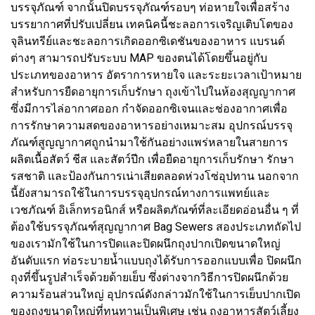
บรรจุภัณฑ์ จากนั้นปิดบรรจุภัณฑ์รอบๆ ท่อหายใจเพื่อสร้าง
บรรยากาศที่ปรับเปลี่ยน เทคนิคนี้ชะลอการเจริญเติบโตของ
จุลินทรีย์และชะลอการเกิดออกซิเดชันของอาหาร แบรนด์
ต่างๆ สามารถปรับระบบ MAP ของตนได้โดยขึ้นอยู่กับ
ประเภทของอาหาร อัตราการหายใจ และระยะเวลาเป้าหมาย
สำหรับการยืดอายุการเก็บรักษา ถุงเข้าไปในห้องสุญญากาศ
ซึ่งมีการไล่อากาศออก กำจัดออกซิเจนและช่องอากาศเพื่อ
การรักษาความสดของอาหารอย่างเหมาะสม อุปกรณ์บรรจุ
ภัณฑ์สูญญากาศถูกนำมาใช้กันอย่างแพร่หลายในสายการ
ผลิตเนื้อสัตว์ ชีส และสัตว์ปีก เพื่อยืดอายุการเก็บรักษา รักษา
รสชาติ และป้องกันการเน่าเสียตลอดห่วงโซ่อุปทาน นอกจาก
นี้ยังสามารถใช้ในการบรรจุอุปกรณ์ทางการแพทย์และ
เวชภัณฑ์ อิเล็กทรอนิกส์ หรือผลิตภัณฑ์ที่ละเอียดอ่อนอื่น ๆ ที่
ต้องใช้บรรจุภัณฑ์สุญญากาศ Bag Sewers สองประเภทถัดไป
ของเรามักใช้ในการปิดและปิดผนึกถุงปากเปิดขนาดใหญ่
อันดับแรก ท่อระบายน้ำแบบถุงได้รับการออกแบบเพื่อ ปิดผนึก
ถุงที่ขึ้นรูปสำเร็จด้วยด้ายเย็บ ซึ่งต่างจากวิธีการปิดผนึกด้วย
ความร้อนส่วนใหญ่ อุปกรณ์ดังกล่าวมักใช้ในการเย็บปากเปิด
ของถุงขนาดใหญ่ที่ทนทานเป็นพิเศษ เช่น ถุงอาหารสัตว์เลี้ยง