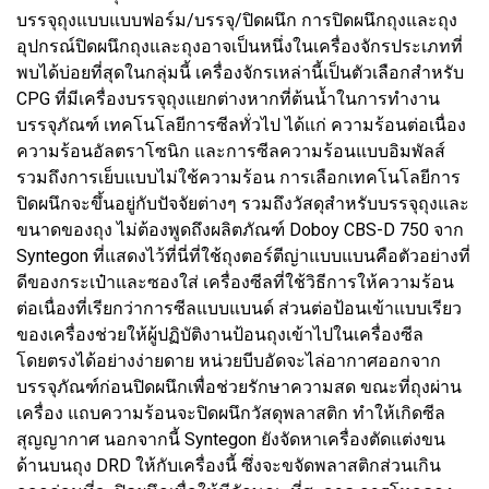
บรรจุถุงแบบแบบฟอร์ม/บรรจุ/ปิดผนึก การปิดผนึกถุงและถุง
อุปกรณ์ปิดผนึกถุงและถุงอาจเป็นหนึ่งในเครื่องจักรประเภทที่
พบได้บ่อยที่สุดในกลุ่มนี้ เครื่องจักรเหล่านี้เป็นตัวเลือกสำหรับ
CPG ที่มีเครื่องบรรจุถุงแยกต่างหากที่ต้นน้ำในการทำงาน
บรรจุภัณฑ์ เทคโนโลยีการซีลทั่วไป ได้แก่ ความร้อนต่อเนื่อง
ความร้อนอัลตราโซนิก และการซีลความร้อนแบบอิมพัลส์
รวมถึงการเย็บแบบไม่ใช้ความร้อน การเลือกเทคโนโลยีการ
ปิดผนึกจะขึ้นอยู่กับปัจจัยต่างๆ รวมถึงวัสดุสำหรับบรรจุถุงและ
ขนาดของถุง ไม่ต้องพูดถึงผลิตภัณฑ์ Doboy CBS-D 750 จาก
Syntegon ที่แสดงไว้ที่นี่ที่ใช้ถุงตอร์ตีญ่าแบบแบนคือตัวอย่างที่
ดีของกระเป๋าและซองใส่ เครื่องซีลที่ใช้วิธีการให้ความร้อน
ต่อเนื่องที่เรียกว่าการซีลแบบแบนด์ ส่วนต่อป้อนเข้าแบบเรียว
ของเครื่องช่วยให้ผู้ปฏิบัติงานป้อนถุงเข้าไปในเครื่องซีล
โดยตรงได้อย่างง่ายดาย หน่วยบีบอัดจะไล่อากาศออกจาก
บรรจุภัณฑ์ก่อนปิดผนึกเพื่อช่วยรักษาความสด ขณะที่ถุงผ่าน
เครื่อง แถบความร้อนจะปิดผนึกวัสดุพลาสติก ทำให้เกิดซีล
สุญญากาศ นอกจากนี้ Syntegon ยังจัดหาเครื่องตัดแต่งขน
ด้านบนถุง DRD ให้กับเครื่องนี้ ซึ่งจะขจัดพลาสติกส่วนเกิน