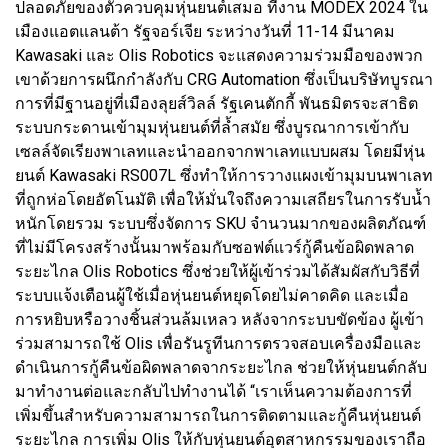
ปลอดภัยของตัวควบคุมหุ่นยนต์เสมอ ที่งาน MODEX 2024 ใน
เมืองแอตแลนต้า รัฐจอร์เจีย ระหว่างวันที่ 11-14 มีนาคม
Kawasaki และ Olis Robotics จะแสดงความร่วมมือของพวก
เขาด้วยการผนึกกำลังกับ CRG Automation ซึ่งเป็นบริษัทบูรณา
การที่มีฐานอยู่ที่เมืองลุยส์วิลล์ รัฐเคนตักกี้ พันธมิตรจะสาธิต
ระบบกระดานเข้ามุมหุ่นยนต์ที่ล้ำสมัย ซึ่งบูรณาการเข้ากับ
เซลล์จัดเรียงพาเลทและนำออกจากพาเลทแบบผสม โดยมีหุ่น
ยนต์ Kawasaki RS007L ซึ่งทำให้การวางแผงเข้ามุมบนพาเลท
ที่ถูกห่อโดยอัตโนมัติ เพื่อให้มั่นใจถึงความเสถียรในการรับน้ำ
หนักโดยรวม ระบบซึ่งจัดการ SKU จำนวนมากของผลิตภัณฑ์
ที่ไม่มีโครงสร้างนั้นมาพร้อมกับซอฟต์แวร์กู้คืนข้อผิดพลาด
ระยะไกล Olis Robotics ซึ่งช่วยให้ผู้เข้าร่วมได้สัมผัสกับวิธีที่
ระบบแจ้งเตือนผู้ใช้เมื่อหุ่นยนต์หยุดโดยไม่คาดคิด และเมื่อ
การหยิบหรือวางชิ้นส่วนล้มเหลว หลังจากระบบขัดข้อง ผู้เข้า
ร่วมสามารถใช้ Olis เพื่อรันรูทีนการตรวจสอบเครื่องมือและ
ดำเนินการกู้คืนข้อผิดพลาดจากระยะไกล ช่วยให้หุ่นยนต์กลับ
มาทำงานต่อและกลับไปทำงานได้ “เราเห็นความต้องการที่
เพิ่มขึ้นสำหรับความสามารถในการติดตามและกู้คืนหุ่นยนต์
ระยะไกล การเพิ่ม Olis ให้กับหุ่นยนต์อุตสาหกรรมของเราถือ