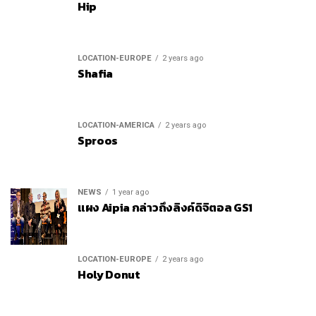
Hip
LOCATION-EUROPE
2 years ago
Shafia
LOCATION-AMERICA
2 years ago
Sproos
NEWS
1 year ago
แผง Aipia กล่าวถึงลิงค์ดิจิตอล GS1
LOCATION-EUROPE
2 years ago
Holy Donut