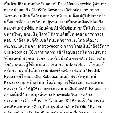
เป็นตัวเปลี่ยนเกมสำหรับตลาด” Paul Marcovecchio ผู้อำนวย
การหน่วยธุรกิจ GI บริษัท Kawasaki Robotics Inc. กล่าว
“ความร่วมมือครั้งใหม่ของเราสนับสนุน ตั้งแต่ผู้ใช้ปลายทาง
ครั้งแรกที่มีขนาดเล็กและผู้รวมระบบเป็นพันธมิตรไปจนถึง
แอปพลิเคชันที่ขับเคลื่อนด้วย AI ที่ซับซ้อนมากขึ้นในโรงงาน
ขนาดใหญ่ ขณะนี้ ผู้มีส่วนได้ส่วนเสียทั้งหมดสามารถตรวจ
สอบ เข้าถึง และกู้คืนเซลล์หุ่นยนต์จากระยะไกลได้อย่าง
ง่ายดายและคุ้มค่า” Marcovecchio กล่าว โดยเน้นย้ำถึงวิธีการ
Olis Robotics ใช้เวลาทำความเข้าใจอุปสรรคในการปรับตัว
“ด้วยเหตุนี้ พวกเขาจึงสร้างเครื่องมืออันทรงพลังที่จัดการกับ
ข้อกังวลของผู้ใช้ปลายทาง เช่น ความปลอดภัยทางไซเบอร์
หรือความจำเป็นในการติดตั้งเครื่องจักรเพิ่มเติม” Fredrik
Ryden ซีอีโอของ Olis Robotics เน้นย้ำถึงวิธีที่หุ่นยนต์
Kawasaki ถูกสร้างขึ้นมาให้มีอายุการใช้งานยาวนานหลาย
ทศวรรษโดยให้ผู้ใช้ปลายทางควบคุมผลิตภัณฑ์ที่ปรับแต่งได้
อย่างเต็มที่ “ความมุ่งมั่นของ Kawasaki ในการสร้าง
ประสบการณ์การซื้อระดับโลกและ ROI ที่รวดเร็วในการใช้
งานที่หลากหลายคือ คู่ที่สมบูรณ์แบบสำหรับ Olis” Ryden
กล่าว พร้อมเสริมว่าเครือข่ายผู้รวมระบบที่กว้างขวางของ