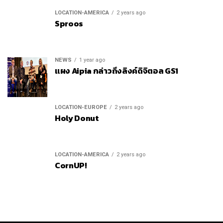
LOCATION-AMERICA
2 years ago
Sproos
NEWS
1 year ago
แผง Aipia กล่าวถึงลิงค์ดิจิตอล GS1
LOCATION-EUROPE
2 years ago
Holy Donut
LOCATION-AMERICA
2 years ago
CornUP!