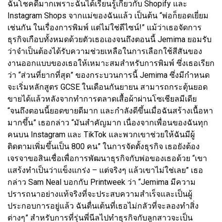
ฉันโชคดีมากเพราะฉันได้เรียนรู้เกี่ยวกับ Shopify และ
Instagram Shops จากแม่ของฉันแล้ว เป็นต้น “พ่อก็ยอดเยี่ยม
เช่นกัน ในเรื่องการพิมพ์ แต่ไม่ใช่ดีไซน์!” แม้ว่าเธอจัดการ
ธุรกิจเกือบทั้งหมดด้วยตัวเธอเองจนถึงตอนนี้ Jemima ยอมรับ
ว่าจำเป็นต้องได้รับความช่วยเหลือในการเลือกใช้สีสันของ
งานออกแบบของเธอให้เหมาะสมสำหรับการพิมพ์ ซึ่งเธอเรียก
ว่า “ส่วนที่ยากที่สุด” ของกระบวนการนี้ Jemima ซึ่งมีกำหนด
จะเริ่มหลักสูตร GCSE ในเดือนกันยายน สามารถกระตุ้นยอด
ขายได้แล้วหลังจากทำการตลาดเสื้อผ้าผ่านโซเชียลมีเดีย
“จนถึงตอนนี้ยอดขายดีมาก และกำลังดีขึ้นเมื่อฉันสร้างเนื้อหา
มากขึ้น” เธอกล่าว “มันสำคัญมาก เนื่องจากเพื่อนของฉันทุก
คนบน Instagram และ TikTok และพวกเขาช่วยให้ฉันมีผู้
ติดตามเพิ่มขึ้นเป็น 800 คน” ในการจัดตั้งธุรกิจ เธอยังต้อง
เจรจาขอสินเชื่อเพื่อการพัฒนาธุรกิจกับพ่อของเธอด้วย “เขา
แสร้งทำเป็นว่าแข็งแกร่ง – แต่จริงๆ แล้วเขาไม่ใช่เลย” เธอ
กล่าว Sam Neal บอกกับ Printweek ว่า “Jemima มีความ
ปรารถนาอย่างแท้จริงที่จะประสบความสำเร็จและเป็นผู้
ประกอบการอยู่แล้ว ฉันตื่นเต้นที่เธอไม่กลัวที่จะลองทำสิ่ง
ต่างๆ” สำหรับการที่รุ่นพี่นีลไปทำธุรกิจกับลูกสาวจะเป็น