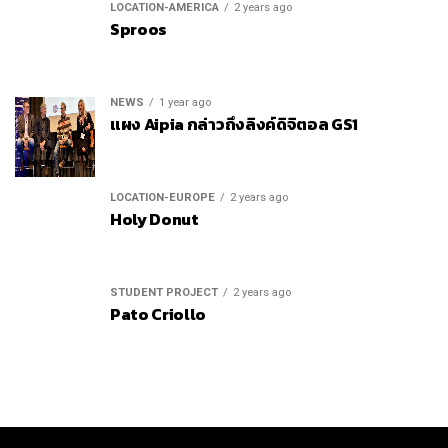
LOCATION-AMERICA
2 years ago
Sproos
NEWS
1 year ago
แผง Aipia กล่าวถึงลิงค์ดิจิตอล GS1
LOCATION-EUROPE
2 years ago
Holy Donut
STUDENT PROJECT
2 years ago
Pato Criollo