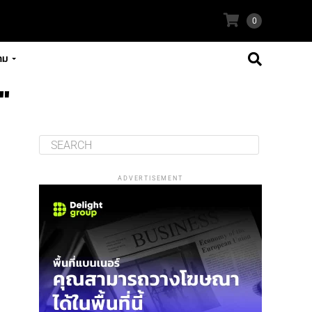
0
าม
"
ADVERTISEMENT