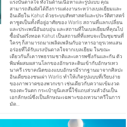
แรงบันดาลใจ ทั้งในด้านเนื้อหาและรูปแบบ คุณ
สามารถสัมผัสได้ถึงการแต่งงานระหว่างเบลเยียมและ
อินเดียใน Kahut ด้วยระบบสัทศาสตร์และประวัติศาสตร์
คาชูตเป็นทั้งที่อยู่อาศัยของ Warlis สถานที่แลกเปลี่ยน
และประเพณีอันอบอุ่น และสถานที่ในเบลเยียมที่คุณไป
ซื้อมันฝรั่งทอด Kahut เป็นสถานที่ที่แทบจะเป็นชุมชนที่
ใครๆ ก็สามารถมาเพลิดเพลินกับอาหารอายุรเวทแสน
อร่อยที่ได้รับแรงบันดาลใจจากเบลเยียม ในขณะ
เดียวกันก็เคารพธรรมชาติและเคารพซึ่งกันและกัน ตัว
พิมพ์ผสมผสานโลกของอักษรละตินเข้ากับอักษรเทว
นาครี เรขาคณิตของแบบอักษรมีรากฐานมาจากศิลปะ
อินเดียของชนเผ่า Warlis ทำให้เกิดรูปแบบที่เรียบง่าย
ของภาพวาดของพวกเขา เช่นเดียวกับความเข้มงวด
ของตะวันตก กระเป๋ายูนิเคสนี้ใช้แถบส่วนหัวอันเป็น
เอกลักษณ์ซึ่งเป็นลักษณะเฉพาะของเทวนาครีในการ
มัด...