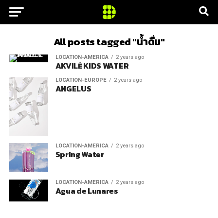
All posts tagged "น้ำดื่ม"
LOCATION-AMERICA
2 years ago
AKVILĖ KIDS WATER
LOCATION-EUROPE
2 years ago
ANGELUS
LOCATION-AMERICA
2 years ago
Spring Water
LOCATION-AMERICA
2 years ago
Agua de Lunares