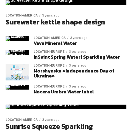
LOCATION-AMERICA
3 years ago
Surewater kettle shape design
LOCATION-AMERICA
3 years ago
Vava Mineral Water
LOCATION-EUROPE
3 years ago
InSaint Spring Water | Sparkling Water
LOCATION-EUROPE
3 years ago
Morshynska «Independence Day of
Ukraine»
LOCATION-EUROPE
3 years ago
Nocera Umbra Water label
LOCATION-AMERICA
3 years ago
Sunrise Squeeze Sparkling