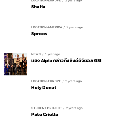
LOCATION-EUROPE
2 years ago
Shafia
LOCATION-AMERICA
2 years ago
Sproos
NEWS
1 year ago
แผง Aipia กล่าวถึงลิงค์ดิจิตอล GS1
LOCATION-EUROPE
2 years ago
Holy Donut
STUDENT PROJECT
2 years ago
Pato Criollo