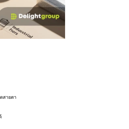
ดูดสายตา
้