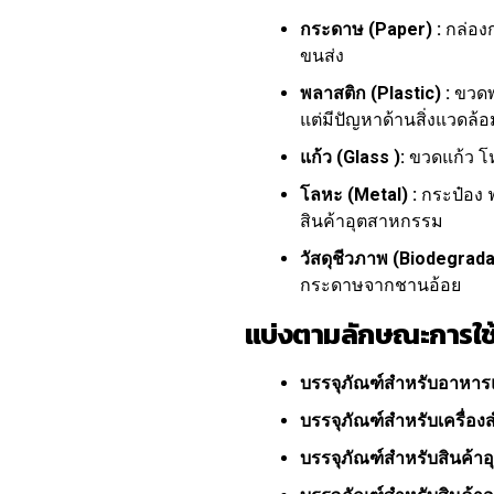
กระดาษ (Paper) :
กล่องก
ขนส่ง
พลาสติก (Plastic) :
ขวดพล
แต่มีปัญหาด้านสิ่งแวดล้อ
แก้ว (Glass ):
ขวดแก้ว โห
โลหะ (Metal) :
กระป๋อง ฟ
สินค้าอุตสาหกรรม
วัสดุชีวภาพ (Biodegrada
กระดาษจากชานอ้อย
แบ่งตามลักษณะการใช
บรรจุภัณฑ์สำหรับอาหารแล
บรรจุภัณฑ์สำหรับเครื่อง
บรรจุภัณฑ์สำหรับสินค้าอ