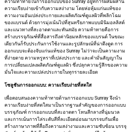
ความท้าทายในการออกแบบของ Sunray อยู่ที่การผสมผสาน
ความเรียบง่ายเข้ากับความสง่างาม โดยห่อหุ้มแก่นแท้ของ
ความงามอันเปล่งประกายและผลิตภัณฑ์ดูแลผิวที่พลิกโฉม
ของแบรนด์ ด้วยการมุ่งเน้นไปที่สุนทรียภาพแบบมินิมอลลิสต์
และแนวทางที่สะอาดตาและทันสมัย ​​ความท้าทายคือการ
สร้างบรรจุภัณฑ์ที่สื่อสารถึงค่านิยมหลักของแบรนด์ ในขณะ
เดียวกันก็รับประกันการใช้งานและรูปลักษณ์ที่น่าดึงดูด การ
ออกแบบจะต้องจับแก่นแท้ของ Sunray ไม่ว่าจะเป็นความงาม
ที่ง่ายดาย ความหรูหราที่เปล่งประกาย และคำมั่นสัญญาใน
การเปลี่ยนแปลงผลิตภัณฑ์ดูแลผิว ซึ่งปลุกความรู้สึกของความ
มั่นใจและความเปล่งประกายในทุกรายละเอียด
โซลูชันการออกแบบ: ความเรียบง่ายที่สดใส
เพื่อตอบสนองความท้าทายด้านการออกแบบ Sunray จึงนำ
ความเรียบง่ายที่สดใสมาเป็นรากฐานสำคัญของการออกแบบ
บรรจุภัณฑ์ การออกแบบที่สะอาดตา โทนสีกลางที่นุ่มนวล
และการเน้นการไล่ระดับสีที่ละเอียดอ่อนมาบรรจบกันเพื่อ
สร้างภาษาภาพที่สื่อถึงความสง่างามและความซับซ้อน บรรจุ