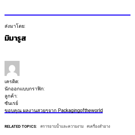
ส่งมาโดย:
มิมารูส
ติดตาม
ข้อความ
เครดิต:
นักออกแบบกราฟิก:
มาห์มูด มารูส
ลูกค้า:
ซันเรย์
ขอบคุณ ผลงานสวยๆจาก Packagingoftheworld
RELATED TOPICS:
การอาบน้ำและความงาม
เครื่องสำอาง