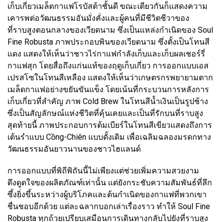
เก็บเกี่ยวเมล็ดกาแฟโรบัสต้าชั้นดี ขณะเดียวกันก็แสดงความ
เคารพต่อวัฒนธรรมอันมั่งคั่งและผู้คนที่มีชีวิตชีวาของ
ที่ราบสูงตอนกลางของเวียดนาม ซึ่งเป็นแหล่งกำเนิดของ Soul
Fine Robusta ภาพประกอบพินของเวียดนาม ซึ่งตั้งเป็นโทนสี
แดง แสดงให้เห็นว่าชาวไร่กาแฟกำลังเก็บและเก็บผลเชอร์รี่
กาแฟสุก โดยสื่อถึงแก่นแท้ของฤดูเก็บเกี่ยว การออกแบบเอส
เปรสโซในโทนสีเหลือง แสดงให้เห็นว่าเกษตรกรพยายามตาก
เมล็ดกาแฟอย่างขยันขันแข็ง โดยเน้นที่กระบวนการหลังการ
เก็บเกี่ยวที่สำคัญ ภาพ Cold Brew ในโทนสีน้ำเงินเป็นรูปช้าง
ซึ่งเป็นสัญลักษณ์แห่งชีวิตที่คุ้นเคยและเป็นที่รักบนที่ราบสูง
สุดท้ายนี้ ภาพประกอบการต้มเบียร์ในโทนสีเขียวแสดงถึงการ
เต้นรำแบบ Cồng-Chiên แบบดั้งเดิม เพื่อเฉลิมฉลองมรดกทาง
วัฒนธรรมอันยาวนานของชาวไฮแลนด์
การออกแบบที่พิถีพิถันนี้ไม่เพียงแต่ช่วยเพิ่มความสวยงาม
ดึงดูดใจของผลิตภัณฑ์เท่านั้น แต่ยังกระชับความสัมพันธ์ที่ลึก
ซึ้งยิ่งขึ้นระหว่างผู้บริโภคและต้นกำเนิดของกาแฟที่พวกเขา
ชื่นชอบอีกด้วย แต่ละฉลากบอกเล่าเรื่องราว ทำให้ Soul Fine
Robusta ทุกถ้วยเปรียบเสมือนการเดินทางกลับไปยังที่ราบสูง