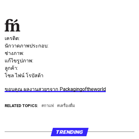
ติดตาม
ข้อความ
เครดิต:
นักวาดภาพประกอบ:
เวิร์คช็อปฮาดี
ช่างภาพ:
เฮียนต้า
แก้ไขรูปภาพ:
เพื่อนดำน้ำ
ลูกค้า:
โซล ไฟน์ โรบัสต้า
ขอบคุณ ผลงานสวยๆจาก Packagingoftheworld
RELATED TOPICS:
กาแฟ
เครื่องดื่ม
TRENDING