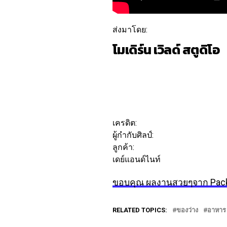
ส่งมาโดย:
โมเดิร์น เวิลด์ สตูดิโอ
ติดตาม
ข้อความ
เครดิต:
ผู้กำกับศิลป์:
วิคเตอร์ อังคอฟ
ลูกค้า:
เดย์แอนด์ไนท์
ขอบคุณ ผลงานสวยๆจาก Pack
RELATED TOPICS:
ของว่าง
อาหาร