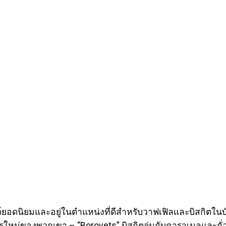
ด์ยอดนิยมและอยู่ในตำแหน่งที่ดีสำหรับวาฟเฟิลและบิสกิตในบั
ใหม่ของพวกเขา – “Borovets” บิสกิตจุ่มกับคาราเมลและถั่