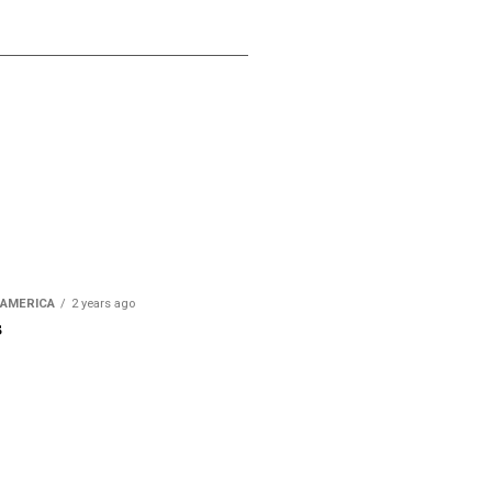
-AMERICA
2 years ago
s