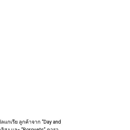
ลแกเรีย ลูกค้าจาก “Day and
วลิสง และ “Borovets” คารา