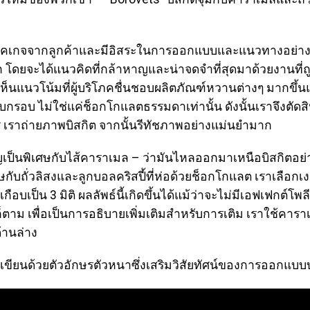
องแพ็คเกจจากลูกค้าและมีอิสระในการออกแบบและแนวทางอย่า
 โดยจะได้แนวคิดที่กล้าหาญและน่าจดจำที่สุดมาด้วยงานที่
ห็นแนวโน้มที่ผู้บริโภคชื่นชอบผลิตภัณฑ์หวานต่างๆ มากขึ
รุบกรอบ ไม่ใช่แค่ช็อกโกแลตธรรมดาเท่านั้น ดังนั้นเราจึง
 เราถ่ายภาพบิสกิต จากนั้นรีทัชภาพอย่างแม่นยำมาก
เป็นพิเศษกับไส้คาราเมล – ว่ามันไหลออกมาเหนือบิสกิตอย่
กับถั่วลิสงและลูกบอลคริสปี้ที่ห่อด้วยช็อกโกแลต เราเลือ
กือบเป็น 3 มิติ ผลลัพธ์นี้เกิดขึ้นได้แม้ว่าจะไม่มีเอฟเฟกต์โพล
ตาม เพื่อเป็นการอธิบายเพิ่มเติมสำหรับการเติม เราใช้คารา
้านล่าง
เขียนด้วยตัวอักษรตัวหนาซึ่งเสริมวิสัยทัศน์ของการออกแบบ