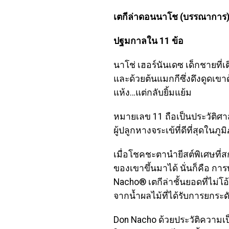
เตกีล่าดอนนาโช (บรรณาการ)
ปฐมกาลใน 11 ข้อ
นาโช่ เฮอร์นันเดซ เด็กชายที
และด้วยต้นแมกกีซึ่งดึงดูดเขาด
แห้ง…แต่กลับยิ้มแย้ม
หมายเลข 11 ถือเป็นประวัติศ
ผู้ปลูกหางจระเข้ที่ดีที่สุดใ
เมื่อโชคชะตานำยีสต์พิเศษที่
ของเขาขึ้นมาได้ นั่นก็คือ การ
Nacho® เตกีล่าชั้นยอดที่ไม่โอ
จากน้ำผลไม้ที่ได้รับการยกระ
Don Nacho ด้วยประวัติความ