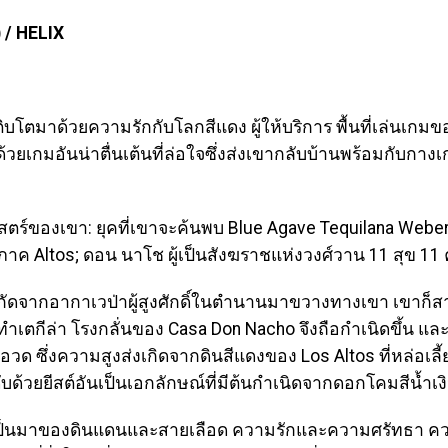
 / HELIX
่เติบโตมาด้วยความรักกับโลกสีแดง ผู้ให้บริการ พื้นที่เล่น
้วยเกมอันน่าตื่นเต้นที่ล่อใจซึ่งส่งเขากลับบ้านพร้อมกับกางเก
าสตร์ของเขา: ยุคที่เขาจะค้นพบ Blue Agave Tequilana Web
นภูมิภาค Altos; ดอน นาโช ผู้เป็นสังฆราชแห่งวงศ์วาน 11 สุข
สกัดจากอากาเวป่าผู้สูงศักดิ์ในตำนานมาขวางทางเขา เขาก็ส
ทำเตกีล่า โรงกลั่นของ Casa Don Nacho จึงถือกำเนิดขึ้น และด
้อวด ซึ่งความสูงส่งเกิดจากดินสีแดงของ Los Altos ที่หล่อเลี
ดับด้วยยีสต์อันเป็นเอกลักษณ์ที่มีต้นกำเนิดจากดอกโคมสีน้ำ
เป็นมาของดินแดนและสายเลือด ความรักและความศรัทธา ควา