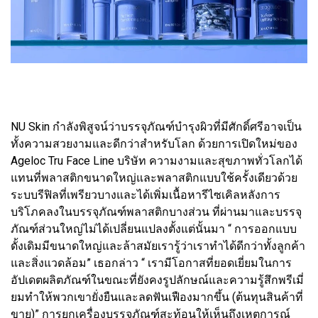
NU Skin กำลังพิสูจน์ว่าบรรจุภัณฑ์บำรุงผิวที่มีศักดิ์ศรีอาจเป็น
ทั้งความสวยงามและดีกว่าสำหรับโลก ด้วยการเปิดใหม่ของ
Ageloc Tru Face Line บริษัท ความงามและสุขภาพทั่วโลกได้
แทนที่พลาสติกขนาดใหญ่และพลาสติกแบบใช้ครั้งเดียวด้วย
ระบบรีฟิลที่เพรียวบางและได้เพิ่มเนื้อหารีไซเคิลหลังการ
บริโภคลงในบรรจุภัณฑ์พลาสติกบางส่วน ที่ผ่านมาและบรรจุ
ภัณฑ์ส่วนใหญ่ไม่ได้เปลี่ยนแปลงตั้งแต่นั้นมา “ การออกแบบ
ดั้งเดิมมีขนาดใหญ่และล้าสมัยเรารู้ว่าเราทำได้ดีกว่าทั้งลูกค้า
และสิ่งแวดล้อม” เธอกล่าว “ เรามีโอกาสที่ยอดเยี่ยมในการ
อัปเดตผลิตภัณฑ์ในขณะที่ยังคงรูปลักษณ์และความรู้สึกพรีเมี่
ยมทำให้พวกเขายั่งยืนและลดฟันเฟืองมากขึ้น (ต้นทุนสินค้าที่
ขาย)” การยกเครื่องบรรจุภัณฑ์สะท้อนให้เห็นถึงเหตุการณ์