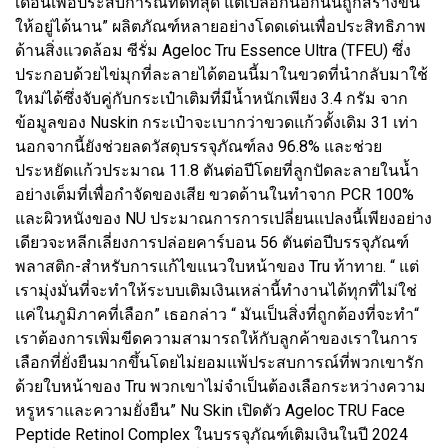
เดือนเพื่อประสบการณ์ที่ดีที่สุด แต่เปลือกนอกนั้นถูกสร้างขึ้น
ให้อยู่ได้นาน” ผลิตภัณฑ์หลายอย่างโดดเด่นเพื่อประสิทธิภาพ
ด้านสิ่งแวดล้อม ซีรั่ม Ageloc Tru Essence Ultra (TFEU) ซึ่ง
ประกอบด้วยไข่มุกที่ละลายได้ตอนนี้มาในขวดที่นำกลับมาใช้
ใหม่ได้ซึ่งจับคู่กับกระเป๋าเติมที่มีน้ำหนักเพียง 3.4 กรัม จาก
ข้อมูลของ Nuskin กระเป๋าจะเบากว่าขวดแก้วดั้งเดิม 31 เท่า
นอกจากนี้ยังช่วยลดวัสดุบรรจุภัณฑ์ลง 96.8% และช่วย
ประหยัดแก้วประมาณ 11.8 ตันต่อปีโดยที่ลูกปัดละลายในน้ำ
อย่างเต็มที่เพื่อกำจัดของเสีย ขวดด้านในทำจาก PCR 100%
และผิวหนังของ NU ประมาณการการเปลี่ยนแปลงนี้เพียงอย่าง
เดียวจะหลีกเลี่ยงการปล่อยคาร์บอน 56 ตันต่อปีบรรจุภัณฑ์
พลาสติก-สำหรับการแก้ไขแนวใบหน้าของ Tru ท้าทาย. “ แต่
เรามุ่งมั่นที่จะทำให้ระบบเติมเงินเหล่านี้ทำงานได้ทุกที่ไม่ใช่
แค่ในภูมิภาคที่เลือก” เธอกล่าว “ มันเป็นสิ่งที่ถูกต้องที่จะทำ“
เราต้องการเพิ่มขีดความสามารถให้กับลูกค้าของเราในการ
เลือกที่ยั่งยืนมากขึ้นโดยไม่ยอมแพ้ประสบการณ์ที่พวกเขารัก
ด้วยใบหน้าของ Tru พวกเขาไม่จำเป็นต้องเลือกระหว่างความ
หรูหราและความยั่งยืน” Nu Skin เปิดตัว Ageloc TRU Face
Peptide Retinol Complex ในบรรจุภัณฑ์เติมเงินในปี 2024