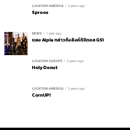
LOCATION-AMERICA
2 years ago
Sproos
NEWS
1 year ago
แผง Aipia กล่าวถึงลิงค์ดิจิตอล GS1
LOCATION-EUROPE
2 years ago
Holy Donut
LOCATION-AMERICA
2 years ago
CornUP!