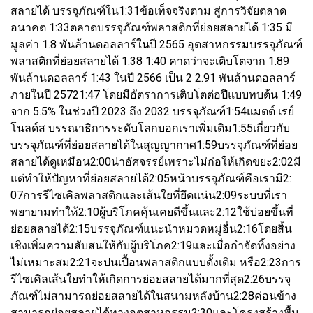
สลายได้ บรรจุภัณฑ์ใน1:31ข้อเท็จจริงตาม สู่การวิจัยตลาด
อนาคต 1:33ตลาดบรรจุภัณฑ์พลาสติกที่ย่อยสลายได้ 1:35 มี
มูลค่า 1.8 พันล้านดอลลาร์ในปี 2565 อุตสาหกรรมบรรจุภัณฑ์
พลาสติกที่ย่อยสลายได้ 1:38 1:40 คาดว่าจะเติบโตจาก 1.89
พันล้านดอลลาร์ 1:43 ในปี 2566 เป็น 2 2.91 พันล้านดอลลาร์
ภายในปี 25721:47 โดยมีอัตราการเติบโตต่อปีแบบทบต้น 1:49
จาก 5.5% ในช่วงปี 2023 ถึง 2032 บรรจุภัณฑ์1:54แมตต์ เรย์
โนลด์ส บรรณาธิการระดับโลกบอกเราเพิ่มเติม1:55เกี่ยวกับ
บรรจุภัณฑ์ที่ย่อยสลายได้ในสุญญากาศ1:59บรรจุภัณฑ์ที่ย่อย
สลายได้ดูเหมือน2:00น่าอัศจรรย์เพราะไม่ก่อให้เกิดขยะ2:02มี
แต่ทำให้ปัญหาที่ย่อยสลายได้2:05หน้าบรรจุภัณฑ์คือเรามี2:
07การรีไซเคิลพลาสติกและเส้นใยที่ยึดแน่น2:09ระบบที่เรา
พยายามทำให้2:10ผู้บริโภคคุ้นเคยดีขึ้นและ2:12ใช้บ่อยขึ้นที่
ย่อยสลายได้2:15บรรจุภัณฑ์แนะนำหมวดหมู่อื่น2:16โดยสิ้น
เชิงเพิ่มความสับสนให้กับผู้บริโภค2:19และเมื่อกำจัดทิ้งอย่าง
ไม่เหมาะสม2:21จะปนเปื้อนพลาสติกแบบดั้งเดิม หรือ2:23การ
รีไซเคิลเส้นใยทำให้เกิดการย่อยสลายได้มากที่สุด2:26บรรจุ
ภัณฑ์ไม่สามารถย่อยสลายได้ในสนามหลังบ้าน2:28ค่อนข้าง
สามารถย่อยสลายได้ทางอุตสาหกรรม2:30และโครงสร้างพื้น