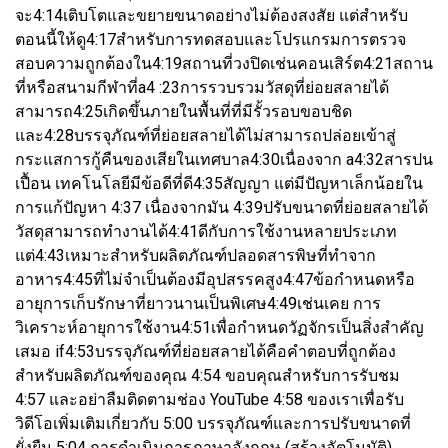
จะ4:14เติบโตและขยายขนาดอย่างไม่ต้องสงสัย แต่สำหรับ
ตอนนี้ให้ดู4:17สำหรับการทดสอบและโปรแกรมการตรวจ
สอบความถูกต้องใน4:19สถานที่วงปิดเช่นคอนเสิร์ต4:21สถาน
ที่หรือสนามกีฬาที่a4 :23การรวบรวมวัสดุที่ย่อยสลายได้
สามารถ4:25เกิดขึ้นภายในพื้นที่ที่มีรั้วรอบขอบชิด
และ4:28บรรจุภัณฑ์ที่ย่อยสลายได้ไม่สามารถปล่อยเข้าสู่
กระแสการกู้คืนของเสียในเทศบาล4:30เนื่องจาก a4:32สารปน
เปื้อน เทคโนโลยีมีข้อดีที่ดี4:35สัญญา แต่มีปัญหาเล็กน้อยใน
การแก้ปัญหา 4:37 เนื่องจากมัน 4:39ปรับขนาดที่ย่อยสลายได้
วัสดุสามารถทำงานได้4:41ดีกับการใช้งานหลายประเภท
แต่4:43เหมาะสำหรับผลิตภัณฑ์ปลอดสารพิษที่ทำจาก
อาหาร4:45ที่ไม่จำเป็นต้องมีอุปสรรคสูง4:47ข้อกำหนดหรือ
อายุการเก็บรักษาที่ยาวนานเป็นพิเศษ4:49เช่นเคย การ
วิเคราะห์อายุการใช้งาน4:51เพื่อกำหนดวัฏจักรเป็นสิ่งสำคัญ
เสมอ if4:53บรรจุภัณฑ์ที่ย่อยสลายได้คือคำตอบที่ถูกต้อง
สำหรับผลิตภัณฑ์ของคุณ 4:54 ขอบคุณสำหรับการรับชม
4:57 และอย่าลืมติดตามช่อง YouTube 4:58 ของเราเพื่อรับ
วิดีโอเพิ่มเติมเกี่ยวกับ 5:00 บรรจุภัณฑ์และการปรับขนาดที่
ยั่งยืน 5:04 การดำเนินการภาษาอังกฤษ (สร้างอัตโนมัติ)