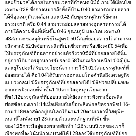
และชีวมวลได้ภายในกรอบเวลาที่กำหนด 0:36 ภายใต้เงื่อนไข
เฉพาะ 0:38 ซึ่งอาจหมายถึงทั้งที่บ้าน 0:40 สามารถย่อยสลาย
ได้ที่อุณหภูมิแวดล้อม และ 0:42 กับชุมชนจุลินทรีย์ตาม
ธรรมชาติ หรือ 0:44 สามารถย่อยสลายทางอุตสาหกรรมได้
ภายใต้ความชื้นที่เพิ่มขึ้น 0:46 อุณหภูมิ และโดยเฉพาะ0
:48สภาวะของจุลินทรีย์ในสูตร0:50วัสดุที่ย่อยสลายได้สามารถ
ผลิตจาก0:52ปัจจัยการผลิตที่เป็นชีวภาพหรือเชิงเคมี0:54เพื่อ
ให้บรรจุภัณฑ์ติดฉลากอย่างแท้จริงว่า0:56ที่ย่อยสลายได้นั้น
อยู่ภายใต้มาตรฐานการรับรอง0:58ในอเมริกาเหนือ1:00ญี่ปุ่น
และยุโรปจะได้รับประโยชน์จากการใช้1:02วัสดุบรรจุภัณฑ์ที่
ย่อยสลายได้ คือ1:04ได้รับการออกแบบโดยคำนึงถึงเศรษฐกิจ
แบบวงกลม1:05บรรจุภัณฑ์ที่ย่อยสลายได้1:08ช่วยเปลี่ยนขยะ
จากการฝังกลบที่ทำขึ้น1:10จากวัสดุหมุนเวียนจาก
พืช1:12บรรจุภัณฑ์ที่ย่อยสลายได้ยังลดการพึ่งพาเชื้อเพลิง
ฟอสซิลของเรา1:14เมื่อเทียบกับเชื้อเพลิงฟอสซิลจากพืช1:16-
ตาม1:18พลาสติกอยู่บนโลกได้นาน1:20ตามเวลาที่วัสดุพิษ
เหล่านี้ไม่พังง่าย1:23สลายตัวและหลักฐานที่เพิ่มขึ้น
ของ1:25การมีอยู่ของพลาสติกทั่ว 1:26ระบบนิเวศของเราก็
เพียงพอที่จะโน้มน้าวแบรนด์ให้1:28ลองใช้บรรจุภัณฑ์ที่ย่อย