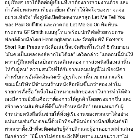
อยู่เรื่อยๆ เราได้ติดต่อผู้เขียนที่เราต้องการร่วมงานด้วย และ
กำลังมีบทสนทนาที่ยอดเยี่ยม มันทำให้จิตใจของเราจดจ่อ
อย่างแท้จริง” ทั้งคู่เพิ่งเปิดตัวผลงานล่าสุด Let Me Tell You
ของ Paul Griffiths และภาคต่อ Let Me Go On พิมพ์บน
กระดาษ GF Smith แบบทูโทน พร้อมปกที่ห่อด้วยกระดาษ
ฟอยล์ด้วยมือโดย Henninghams และวัสดุพิมพ์ที่ Exeter’s
Short Run Press หนังสือเล่มนี้จะจัดพิมพ์ในวันที่ 8 กันยายน
“มันคงเป็นเพลงหงส์หากไม่ได้ผล” เดวิดกล่าว “แต่ตอนนี้มันให้
ความรู้สึกเหมือนเป็นการเฉลิมฉลอง การส่งหนังสือเหล่านั้น
ให้กับผู้คน” ความสนใจที่ได้รับจากแคมเปญนี้ไม่เพียงมีค่า
สำหรับการอัดฉีดเงินสดเข้าสู่ธุรกิจเท่านั้น เขากล่าวเสริม
ขณะนี้บริษัทมีจำนวนร้านหนังสือเพิ่มขึ้นกว่าสองเท่าใน
รายการสั่งซื้อ “หนึ่งในเป้าหมายหลักของเราในการทำให้ตัว
เองมีความยั่งยืนคือเราต้องการได้ลูกค้าโดยตรงมากขึ้น และ
สร้างความสัมพันธ์ที่ดีขึ้นกับร้านหนังสือ” บทสนทนากับผู้
จำหน่ายหนังสือนั้นช่วยให้ทั้งคู่เริ่มงานของพวกเขาได้อย่าง
แน่นอนเช่นกัน: ตอนนี้ตั้งเป้าที่จะตีพิมพ์อย่างน้อยสี่เล่มต่อปี
พวกเขาตั้งเป้าที่จะติดต่อกับผู้ค้าปลีกและผู้อ่านอย่างสม่ำเสมอ
ปิงกล่าวว่า: “ปีนี้ เราไม่ค่อยจะถึงตีสี่ เพราะแน่นอนว่าเราไม่