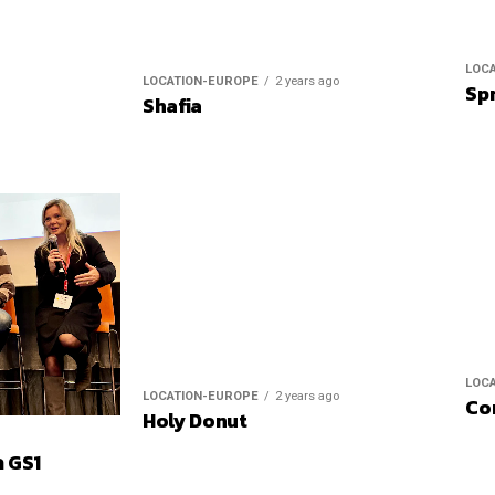
LOC
LOCATION-EUROPE
2 years ago
Sp
Shafia
LOC
LOCATION-EUROPE
2 years ago
Co
Holy Donut
ล GS1