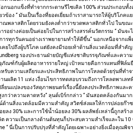
ือกนอกแข็งที่ทำจากกระดาษรีไซเคิล 100% ส่วนประกอบทั้งส
่ยวข้อง “ มันเป็นเรื่องที่ยอดเยี่ยมถ้าเราสามารถให้ผู้บริโภค
าณพลาสติกโดยรวมยังคงต่ำกว่าขวดพลาสติกทั่วไป ในขณะที่
การอย่างค่อยเป็นค่อยไปในการสร้างสรรค์นวัตกรรม “ มันจะไม
นาการทุกวันคนอย่างเราพยายามทำให้ดีขึ้น” นอกเหนือจากแพ
ม่เคยไปถึงผู้บริโภค แต่ยังคงมีรอยเท้าด้านสิ่งแวดล้อมที่สำคัญ
ndberg รองประธานฝ่ายบัญชีแห่งชาติบรรจุภัณฑ์และความยั่งยื
ฑ์กับผู้ผลิตอาหารรายใหญ่ เป้าหมายคือการแทนที่ฟิล์มยืดเร
ำหรับความเสถียรและประสิทธิภาพในการโหลดด้วยรุ่นที่ทำ
งานผลิต 11 แห่ง เงื่อนไขการทดสอบรวมถึงการโหลดพาเลทท
เปลี่ยนแปลงของวัสดุภาพยนตร์เรื่องนี้ยังคงประสิทธิภาพ
พสูงกว่าความคาดหวัง” ลุนด์เบิร์กกล่าว “ มันสอดคล้องกันมากก
์ด้านสิ่งแวดล้อมมีความสำคัญ สวิตช์ส่งผลให้การปล่อยก
้อยลง 30% และการใช้น้ำน้อยลง 30% ผลลัพธ์เหล่านี้ถูกสร้
ความเป็นกลางด้านต้นทุนก็ประสบความสำเร็จและใน 10 จาก
ne “ นี่เป็นการปรับปรุงที่สำคัญโดยเฉพาะอย่างยิ่งเมื่อคุณพิจ