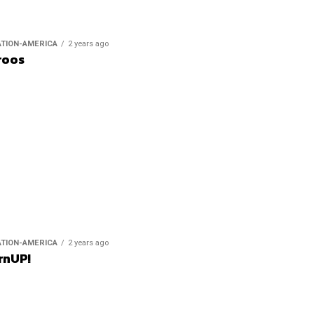
ATION-AMERICA
2 years ago
roos
ATION-AMERICA
2 years ago
rnUP!