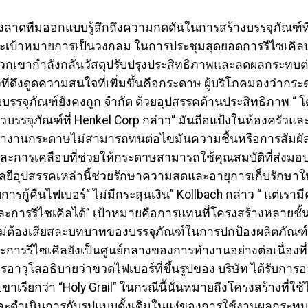
ลาดทีมออกแบบรู้สึกถึงความกดดันในการสร้างบรรจุภัณฑ์ที่ไ
ะเป้าหมายการเป็นวงกลม ในการประชุมสุดยอดการรีไซเคิลบร
วกเขากำลังกลั่นวัสดุปรับปรุงประสิทธิภาพและลดผลกระทบต่
ที่ดึงดูดความสนใจที่เพิ่มขึ้นคือกระดาษ ผู้บริโภคมองว่ากระ
รจุภัณฑ์ยังคงถูก จำกัด ด้วยอุปสรรคด้านประสิทธิภาพ “ โดย
บรรจุภัณฑ์ที่ Henkel Corp กล่าว“ มันถือแป้งในห้องครัวและนั่น
ทำงานกระดาษไม่สามารถทนต่อไขมันความชื้นหรือการสัมผัสก
และการเคลือบที่ช่วยให้กระดาษสามารถใช้คุณสมบัติที่ส่งม
ยีอุปสรรคเหล่านี้ช่วยรักษาความสดและอายุการเก็บรักษาใ
ู้คืนไฟเบอร์“ ไม่มีกระสุนเงิน” Kollbach กล่าว “ แต่เร
รรีไซเคิลได้” เป้าหมายคือการแทนที่โครงสร้างหลายชั้นที่
ยไม่ต้องเสียสละบทบาทของบรรจุภัณฑ์ในการปกป้องผลิตภัณฑ์
การรีไซเคิลยังเป็นศูนย์กลางของการทำงานอย่างต่อเนื่องที่แบ
รอาวุโสอธิบายว่าขวดไฟเบอร์ที่ขึ้นรูปของ บริษัท ได้รับการ
่เขาเรียกว่า “Holy Grail” ในกรณีนี้นั่นหมายถึงโครงสร้างที่ใช
ดำเนินการกับรูปแบบดั้งเดิมในแง่ของการใช้งานผลกระทบช