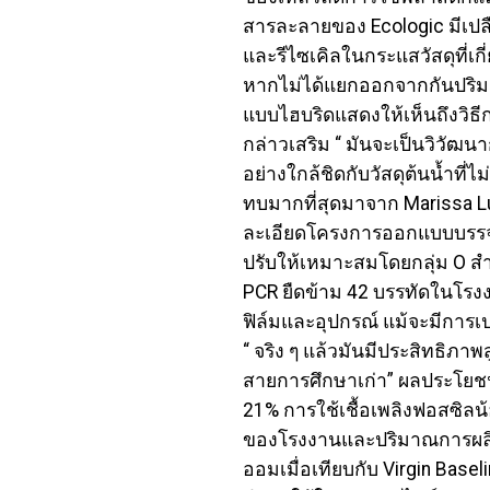
สารละลายของ Ecologic มีเปล
และรีไซเคิลในกระแสวัสดุที่เกี
หากไม่ได้แยกออกจากกันปริม
แบบไฮบริดแสดงให้เห็นถึงวิธี
กล่าวเสริม “ มันจะเป็นวิวัฒ
อย่างใกล้ชิดกับวัสดุต้นน้ำที่ไ
ทบมากที่สุดมาจาก Marissa Lu
ละเอียดโครงการออกแบบบรรจุภัณ
ปรับให้เหมาะสมโดยกลุ่ม O ส
PCR ยืดข้าม 42 บรรทัดในโรง
ฟิล์มและอุปกรณ์ แม้จะมีการ
“ จริง ๆ แล้วมันมีประสิทธิภา
สายการศึกษาเก่า” ผลประโยชน
21% การใช้เชื้อเพลิงฟอสซิลน
ของโรงงานและปริมาณการผลิต 
ออมเมื่อเทียบกับ Virgin Baseli