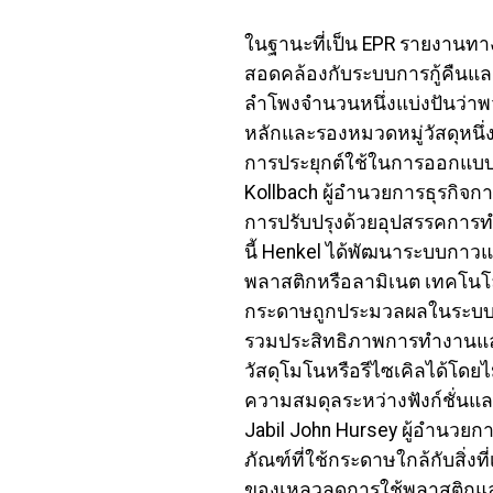
ในฐานะที่เป็น EPR รายงานทาง
สอดคล้องกับระบบการกู้คืนแล
ลำโพงจำนวนหนึ่งแบ่งปันว่าพ
หลักและรองหมวดหมู่วัสดุหนึ่ง
การประยุกต์ใช้ในการออกแบบบร
Kollbach ผู้อำนวยการธุรกิจกาว
การปรับปรุงด้วยอุปสรรคการ
นี้ Henkel ได้พัฒนาระบบกาว
พลาสติกหรือลามิเนต เทคโนโล
กระดาษถูกประมวลผลในระบบการก
รวมประสิทธิภาพการทำงานและกา
วัสดุโมโนหรือรีไซเคิลได้โด
ความสมดุลระหว่างฟังก์ชั่นและ
Jabil John Hursey ผู้อำนวยกา
ภัณฑ์ที่ใช้กระดาษใกล้กับสิ่งที
ของเหลวลดการใช้พลาสติกและ