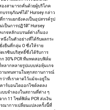
องสามารถคั่นด้วยผู้บริโภค
แยกบรรจุภัณฑ์ได้” Hursey กล่าว
การแยกยังคงเป็นอุปสรรค์รูป
่เป็นการปฏิวัติ” Hursey
็คเกจหลักแบรนด์ต่างก็มอง
 หนึ่งในตัวอย่างที่ได้รับผลกระ
นที่กลุ่ม O ซึ่งให้ราย
ซินบริสุทธิ์ซึ่งได้รับการ
จาก 30% PCR ทีมทดสอบฟิล์ม
ี่หลากหลายรูปแบบห่อหุ้มเกจ
และความทนทานในทุกสถานการณ์
ว่าที่เราคาดไว้แม้จะอยู่ใน
๊าซคาร์บอนไดออกไซด์ลดลง
างแบบจำลองในสถานที่ต่าง ๆ
 11 ไซต์ฟิล์ม PCR ส่งเงิน
ารณาการเปลี่ยนแปลงครั้งนี้ที่